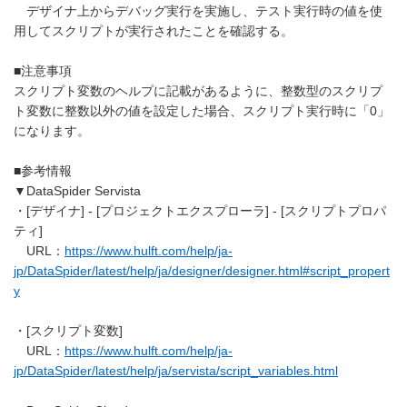
デザイナ上からデバッグ実行を実施し、テスト実行時の値を使
用してスクリプトが実行されたことを確認する。
■注意事項
スクリプト変数のヘルプに記載があるように、整数型のスクリプ
ト変数に整数以外の値を設定した場合、スクリプト実行時に「0」
になります。
■参考情報
▼DataSpider Servista
・[デザイナ] - [プロジェクトエクスプローラ] - [スクリプトプロパ
ティ]
URL：
https://www.hulft.com/help/ja-
jp/DataSpider/latest/help/ja/designer/designer.html#script_propert
y
・[スクリプト変数]
URL：
https://www.hulft.com/help/ja-
jp/DataSpider/latest/help/ja/servista/script_variables.html