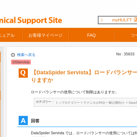
myHULFT
ニュアル
お客様マイページ
FAQ
ツ
No : 35833
検索へ戻る
DSServista
【DataSpider Servista】ロードバ
りますか
ロードバランサーの使用について制限はありますか。
カテゴリー :
トップカテゴリー
>
テクニカルFAQ-一般公開向け-
>
Data
回答
DataSpider Servista では、ロードバランサーの使用につ