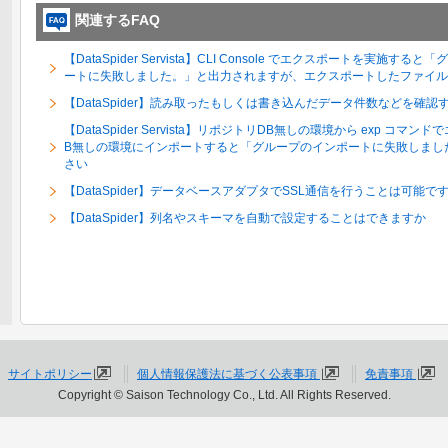
関連するFAQ
【DataSpider Servista】CLI Console でエクスポートを実
ートに失敗しました。」と出力されますが、エクスポートしたファイル
【DataSpider】読み取ったもしくは書き込んだデータ件数などを確
【DataSpider Servista】リポジトリDB無しの環境から exp 
B無しの環境にインポートすると「グループのインポートに失敗しまし
さい
【DataSpider】データベースアダプタでSSL通信を行うことは可能で
【DataSpider】列名やスキーマを自動で設定することはできますか
サイトポリシー
個人情報保護法に基づく公表事項
免責事項
Copyright © Saison Technology Co., Ltd. All Rights Reserved.