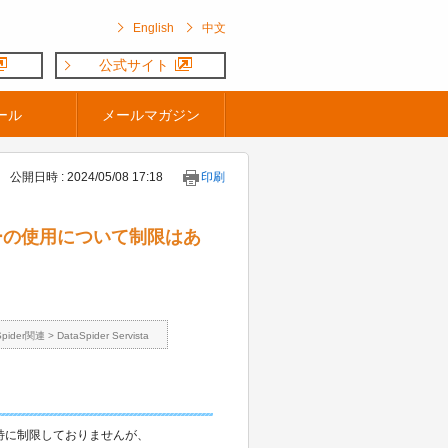
English
中文
公式サイト
ール
メールマガジン
公開日時 : 2024/05/08 17:18
印刷
ランサーの使用について制限はあ
Spider関連
>
DataSpider Servista
いては特に制限しておりませんが、