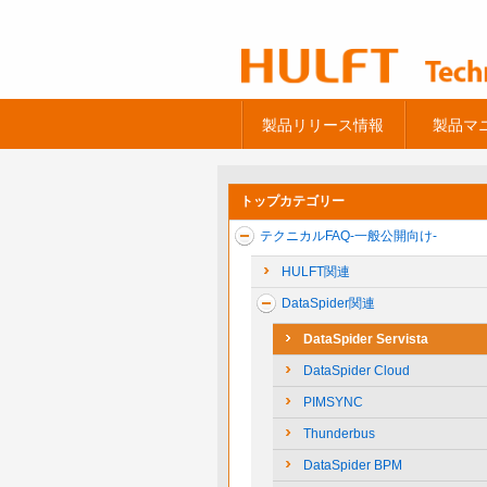
製品リリース情報
製品マ
トップカテゴリー
テクニカルFAQ-一般公開向け-
HULFT関連
DataSpider関連
DataSpider Servista
DataSpider Cloud
PIMSYNC
Thunderbus
DataSpider BPM