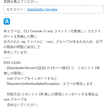
原因を教えてください。
カテゴリー：
DataSpider Servista
本エラーは、CLI Console の exp コマンド（引数無し）でエクス
ポートを実施した際に、
出力された zip ファイルに「root」グループが含まれるため、以下
の既知の問題に該当して
発生しています。
------
DSS-21041
・[DataSpiderServerの設定] の [サーバ移行] で、リポジトリ DB
無しの環境に
root グループをインポートすると
「RepositoryIsNotAvailableException」エラーが発生します。
対処方法:リポジトリ DB 無しの環境にインポートする場合は、
root グループを
含めないでください。