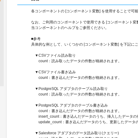
各コンポーネントの [コンポーネント変数] を使用することで可
なお、ご利用のコンポーネントで使用できる [コンポーネント変数
当コンポーネントのヘルプをご参照ください。
■参考
具体的な例として、いくつかの [コンポーネント変数] を下記に
▼CSVファイル読み取り
count：読み取ったデータの件数が格納されます。
▼CSVファイル書き込み
count：書き込んだデータの件数が格納されます。
▼PostgreSQL アダプタのテーブル読み取り
count：読み取ったデータの件数が格納されます。
▼PostgreSQL アダプタのテーブル書き込み
count：書き込んだデータの件数が格納されます。
insert_count：書き込んだデータのうち、挿入したデータ
update_count：書き込んだデータのうち、更新したデー
▼Salesforce アダプタのデータ読み取り(クエリー)