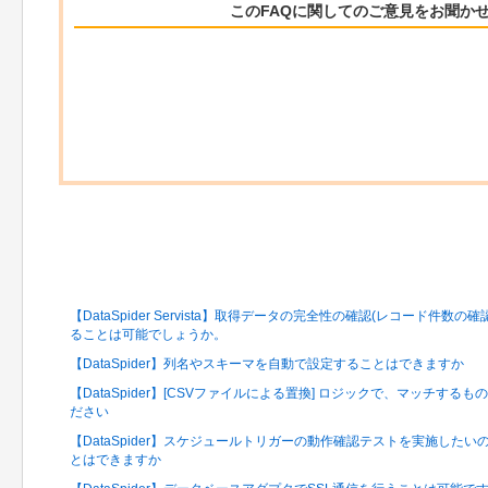
このFAQに関してのご意見をお聞か
関連するFAQ
【DataSpider Servista】取得データの完全性の確認(レコード
ることは可能でしょうか。
【DataSpider】列名やスキーマを自動で設定することはできますか
【DataSpider】[CSVファイルによる置換] ロジックで、マッチす
ださい
【DataSpider】スケジュールトリガーの動作確認テストを実施した
とはできますか