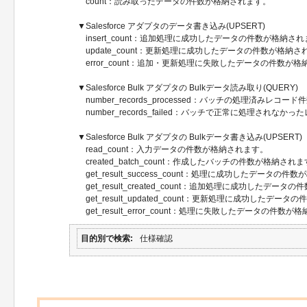
count：読み取ったデータの件数が格納されます。
▼Salesforce アダプタのデータ書き込み(UPSERT)
insert_count：追加処理に成功したデータの件数が格納され
update_count：更新処理に成功したデータの件数が格納さ
error_count：追加・更新処理に失敗したデータの件数が格
▼Salesforce Bulk アダプタの Bulkデータ読み取り(QUERY)
number_records_processed：バッチの処理済みレコ
number_records_failed：バッチで正常に処理されな
▼Salesforce Bulk アダプタの Bulkデータ書き込み(UPSERT)
read_count：入力データの件数が格納されます。
created_batch_count：作成したバッチの件数が格納され
get_result_success_count：処理に成功したデータの件
get_result_created_count：追加処理に成功したデー
get_result_updated_count：更新処理に成功したデー
get_result_error_count：処理に失敗したデータの件数が
目的別で検索
仕様確認