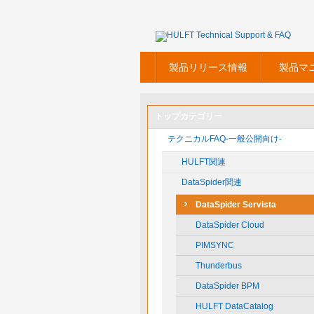
製品リリース情報
製品マ
トップカテゴリー
テクニカルFAQ-一般公開向け-
HULFT関連
DataSpider関連
DataSpider Servista
DataSpider Cloud
PIMSYNC
Thunderbus
DataSpider BPM
HULFT DataCatalog