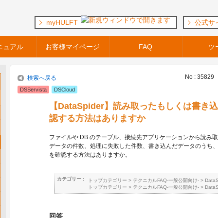
myHULFT
公式サ
ニュアル
お客様マイページ
FAQ
ツ
No : 35829
検索へ戻る
DSServista
DSCloud
【DataSpider】読み取ったもしくは書
認する方法はありますか
ファイルや DB のテーブル、接続先アプリケーションから読み
データの件数、処理に失敗した件数、書き込んだデータのうち
を確認する方法はありますか。
カテゴリー :
トップカテゴリー
>
テクニカルFAQ-一般公開向け-
>
Data
トップカテゴリー
>
テクニカルFAQ-一般公開向け-
>
Data
回答