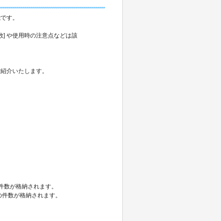
能です。
] や使用時の注意点などは該
ご紹介いたします。
の件数が格納されます。
タの件数が格納されます。