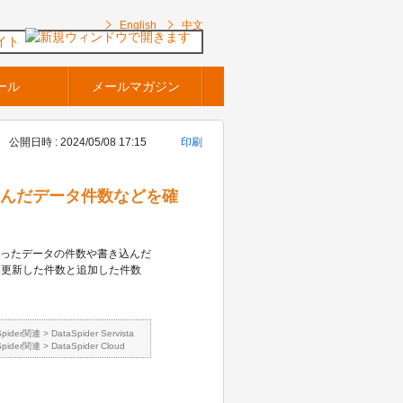
English
中文
イト
ール
メールマガジン
公開日時 : 2024/05/08 17:15
印刷
き込んだデータ件数などを確
取ったデータの件数や書き込んだ
、更新した件数と追加した件数
Spider関連
>
DataSpider Servista
Spider関連
>
DataSpider Cloud