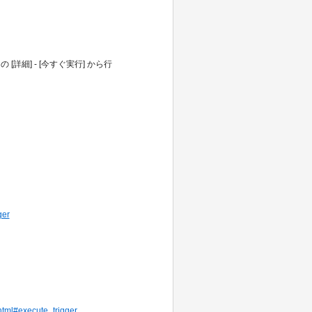
細] - [今すぐ実行] から行
ger
.html#execute_trigger