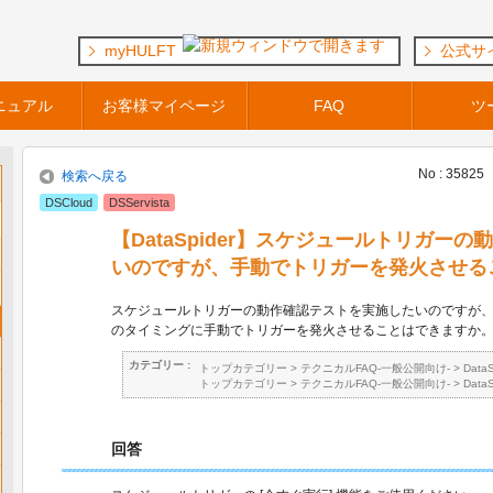
myHULFT
公式サ
ニュアル
お客様マイページ
FAQ
ツ
No : 35825
検索へ戻る
DSCloud
DSServista
【DataSpider】スケジュールトリガー
いのですが、手動でトリガーを発火させる
スケジュールトリガーの動作確認テストを実施したいのですが
のタイミングに手動でトリガーを発火させることはできますか
カテゴリー :
トップカテゴリー
>
テクニカルFAQ-一般公開向け-
>
Data
トップカテゴリー
>
テクニカルFAQ-一般公開向け-
>
Data
回答