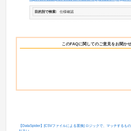
目的別で検索
仕様確認
このFAQに関してのご意見をお聞か
関連するFAQ
【DataSpider】[CSVファイルによる置換] ロジックで、マッチす
ださい