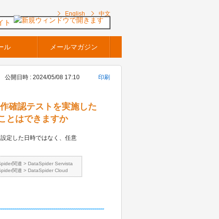
English
中文
イト
ール
メールマガジン
公開日時 : 2024/05/08 17:10
印刷
の動作確認テストを実施した
ことはできますか
、設定した日時ではなく、任意
。
Spider関連
>
DataSpider Servista
Spider関連
>
DataSpider Cloud