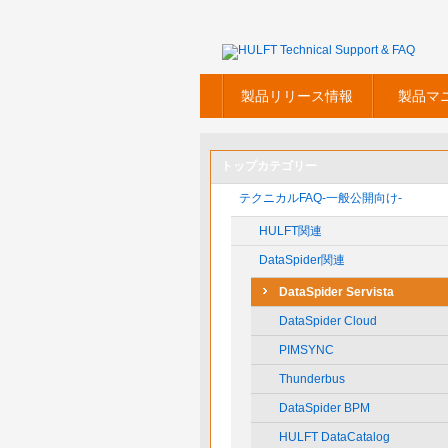
製品リリース情報
製品マ
トップカテゴリー
テクニカルFAQ-一般公開向け-
HULFT関連
DataSpider関連
DataSpider Servista
DataSpider Cloud
PIMSYNC
Thunderbus
DataSpider BPM
HULFT DataCatalog