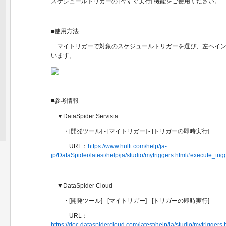
スケジュールトリガーの [今すぐ実行] 機能をご使用ください。
■使用方法
マイトリガーで対象のスケジュールトリガーを選び、左ペインの [詳
います。
■参考情報
▼DataSpider Servista
・[開発ツール] - [マイトリガー] - [トリガーの即時実行]
URL：
https://www.hulft.com/help/ja-
jp/DataSpider/latest/help/ja/studio/mytriggers.html#execute_trig
▼DataSpider Cloud
・[開発ツール] - [マイトリガー] - [トリガーの即時実行]
URL：
https://doc.dataspidercloud.com/latest/help/ja/studio/mytriggers