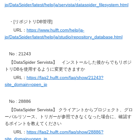
jp/DataSpider/latest/help/ja/servista/dataspider_filesystem.html
・[リポジトリDB管理]
URL：
https://www.hulft.com/help/ja-
jp/DataSpider/latest/help/ja/studio/repository_database.html
No : 21243
【DataSpider Servista】 インストールした後からでもリポジ
トリDBを使用するように変更できますか
URL：
https://faq2.hulft.com/faq/show/21243?
site_domain=open_jp
No : 28886
【DataSpider Servista】 クライアントからプロジェクト、グロ
ーバルリソース、トリガーが参照できなくなった場合に、確認す
るポイントを教えてください
URL：
https://faq2.hulft.com/faq/show/28886?
site_domain=open_jp