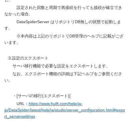
設定された回数と周期で再接続を行っても接続が確立でき
なかった場合、
DataSpiderServer はリポジトリDB無しの状態で起動しま
す。
※本内容は上記のリポジトリDB管理のヘルプに記載がござ
います。
3.設定のエクスポート
サーバ移行機能で必要な設定をエクスポートします。
なお、エクスポート機能の詳細は下記ヘルプをご参照くださ
い。
・[サーバの移行(エクスポート)]
URL：
https://www.hulft.com/help/ja-
jp/DataSpider/latest/help/ja/studio/server_configuration.html#expo
rt_serversettings