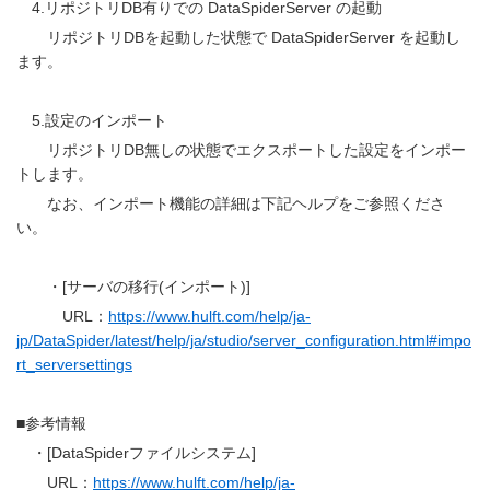
4.リポジトリDB有りでの DataSpiderServer の起動
リポジトリDBを起動した状態で DataSpiderServer を起動し
ます。
5.設定のインポート
リポジトリDB無しの状態でエクスポートした設定をインポー
トします。
なお、インポート機能の詳細は下記ヘルプをご参照くださ
い。
・[サーバの移行(インポート)]
URL：
https://www.hulft.com/help/ja-
jp/DataSpider/latest/help/ja/studio/server_configuration.html#impo
rt_serversettings
■参考情報
・[DataSpiderファイルシステム]
URL：
https://www.hulft.com/help/ja-