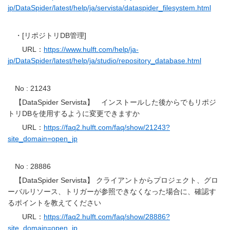
jp/DataSpider/latest/help/ja/servista/dataspider_filesystem.html
・[リポジトリDB管理]
URL：
https://www.hulft.com/help/ja-
jp/DataSpider/latest/help/ja/studio/repository_database.html
No : 21243
【DataSpider Servista】 インストールした後からでもリポジ
トリDBを使用するように変更できますか
URL：
https://faq2.hulft.com/faq/show/21243?
site_domain=open_jp
No : 28886
【DataSpider Servista】 クライアントからプロジェクト、グロ
ーバルリソース、トリガーが参照できなくなった場合に、確認す
るポイントを教えてください
URL：
https://faq2.hulft.com/faq/show/28886?
site_domain=open_jp