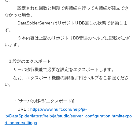
設定された回数と周期で再接続を行っても接続が確立でき
なかった場合、
DataSpiderServer はリポジトリDB無しの状態で起動しま
す。
※本内容は上記のリポジトリDB管理のヘルプに記載がござ
います。
3.設定のエクスポート
サーバ移行機能で必要な設定をエクスポートします。
なお、エクスポート機能の詳細は下記ヘルプをご参照くださ
い。
・[サーバの移行(エクスポート)]
URL：
https://www.hulft.com/help/ja-
jp/DataSpider/latest/help/ja/studio/server_configuration.html#expo
rt_serversettings