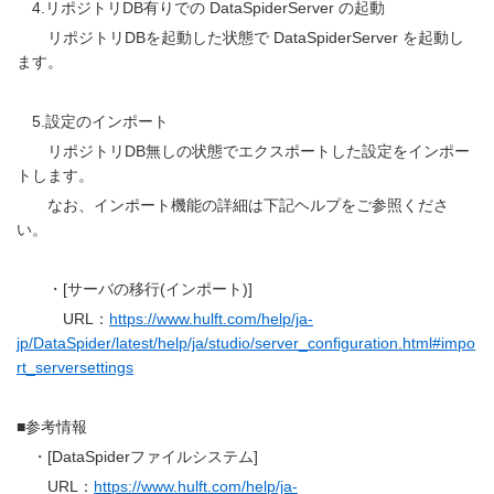
4.リポジトリDB有りでの DataSpiderServer の起動
リポジトリDBを起動した状態で DataSpiderServer を起動し
ます。
5.設定のインポート
リポジトリDB無しの状態でエクスポートした設定をインポー
トします。
なお、インポート機能の詳細は下記ヘルプをご参照くださ
い。
・[サーバの移行(インポート)]
URL：
https://www.hulft.com/help/ja-
jp/DataSpider/latest/help/ja/studio/server_configuration.html#impo
rt_serversettings
■参考情報
・[DataSpiderファイルシステム]
URL：
https://www.hulft.com/help/ja-