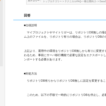
カテゴリー :
トップカテゴリー
>
テクニカルFAQ-一般公開向け-
>
Data
回答
■仕様説明
マイプロジェクトやマイトリガーは、リポジトリDB無しの場合
ム上のファイルを、リポジトリ有りの場合は、リポジトリDBの
上記より、運用中の環境をリポジトリDB無しから有りに変更す
わるため、事前にサーバ移行機能で必要な設定をエクスポートし
ンポートする必要があります。
■対処方法
リポジトリDB有りからリポジトリDB無しに設定を変更する
このため、以下の手順で一時的にリポジトリDBを停止し、必