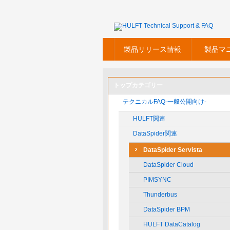
製品リリース情報
製品マ
トップカテゴリー
テクニカルFAQ-一般公開向け-
HULFT関連
DataSpider関連
DataSpider Servista
DataSpider Cloud
PIMSYNC
Thunderbus
DataSpider BPM
HULFT DataCatalog