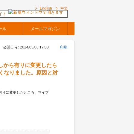
English
中文
イト
ール
メールマガジン
公開日時 : 2024/05/08 17:08
印刷
リDB無しから有りに変更したら
くなりました。原因と対
DB有りに変更したところ、マイプ