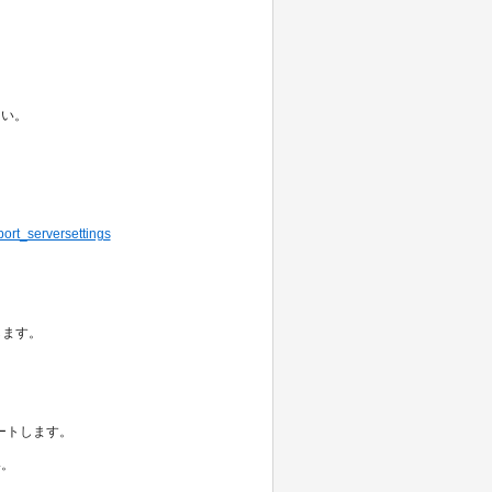
さい。
port_serversettings
動します。
ートします。
い。