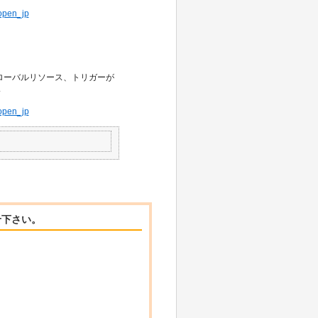
=open_jp
ト、グローバルリソース、トリガーが
い
=open_jp
せ下さい。