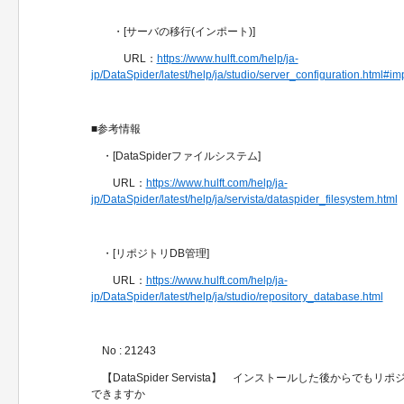
・[サーバの移行(インポート)]
URL：
https://www.hulft.com/help/ja-
jp/DataSpider/latest/help/ja/studio/server_configuration.html#im
■参考情報
・[DataSpiderファイルシステム]
URL：
https://www.hulft.com/help/ja-
jp/DataSpider/latest/help/ja/servista/dataspider_filesystem.html
・[リポジトリDB管理]
URL：
https://www.hulft.com/help/ja-
jp/DataSpider/latest/help/ja/studio/repository_database.html
No : 21243
【DataSpider Servista】 インストールした後からでも
できますか