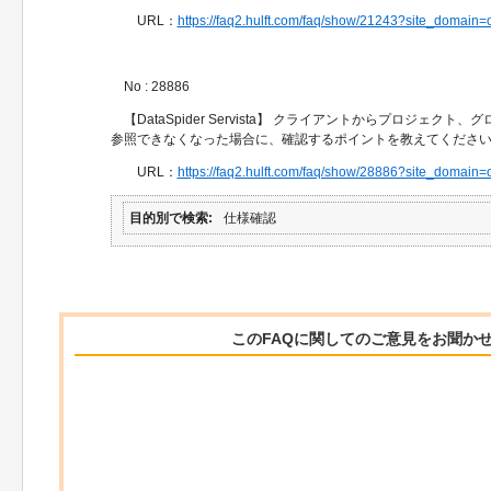
URL：
https://faq2.hulft.com/faq/show/21243?site_domain
No : 28886
【DataSpider Servista】 クライアントからプロジェク
参照できなくなった場合に、確認するポイントを教えてくださ
URL：
https://faq2.hulft.com/faq/show/28886?site_domain
目的別で検索
仕様確認
このFAQに関してのご意見をお聞か