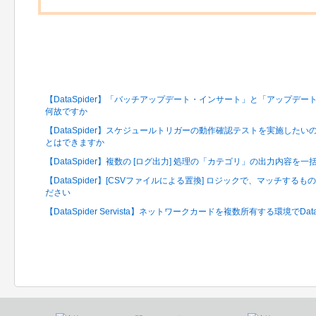
関連するFAQ
【DataSpider】「バッチアップデート・インサート」と「アップデ
何故ですか
【DataSpider】スケジュールトリガーの動作確認テストを実施した
とはできますか
【DataSpider】複数の [ログ出力] 処理の「カテゴリ」の出力内容
【DataSpider】[CSVファイルによる置換] ロジックで、マッチす
ださい
【DataSpider Servista】ネットワークカードを複数所有する環境でDa