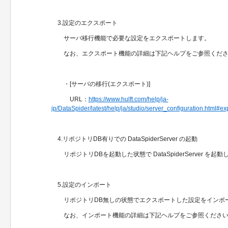
3.設定のエクスポート
サーバ移行機能で必要な設定をエクスポートします。
なお、エクスポート機能の詳細は下記ヘルプをご参照くだ
・[サーバの移行(エクスポート)]
URL：
https://www.hulft.com/help/ja-
jp/DataSpider/latest/help/ja/studio/server_configuration.html#ex
4.リポジトリDB有りでの DataSpiderServer の起動
リポジトリDBを起動した状態で DataSpiderServer を起
5.設定のインポート
リポジトリDB無しの状態でエクスポートした設定をインポ
なお、インポート機能の詳細は下記ヘルプをご参照くださ