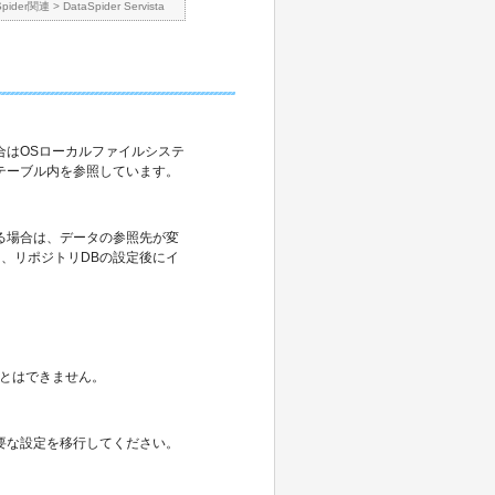
Spider関連
>
DataSpider Servista
はOSローカルファイルシステ
テーブル内を参照しています。
る場合は、データの参照先が変
、リポジトリDBの設定後にイ
ことはできません。
要な設定を移行してください。