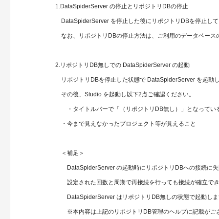
1.DataSpiderServer の停止とリポジトリDBの停止
DataSpiderServer を停止した後にリポジトリDBを停止
なお、リポジトリDBの停止方法は、ご利用のデータベース
2.リポジトリDB無しでの DataSpiderServer の起動
リポジトリDBを停止した状態で DataSpiderServer を起
その後、Studio を起動し以下2点ご確認ください。
・タイトルバーで「（リポジトリDB無し）」となってい
・今まで見えなかったプロジェクト等が見えること
＜補足＞
DataSpiderServer の起動時にリポジトリDBへの接続に
設定された回数と周期で再接続を行っても接続が確立でき
DataSpiderServer はリポジトリDB無しの状態で起動し
※本内容は上記のリポジトリDB管理のヘルプに記載がご