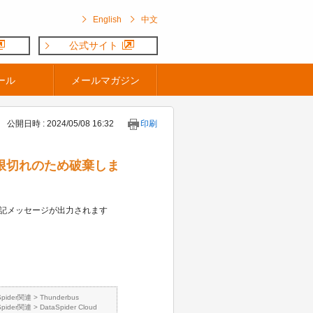
English
中文
公式サイト
ール
メールマガジン
公開日時 : 2024/05/08 16:32
印刷
期限切れのため破棄しま
にした際、下記メッセージが出力されます
Spider関連
>
Thunderbus
Spider関連
>
DataSpider Cloud