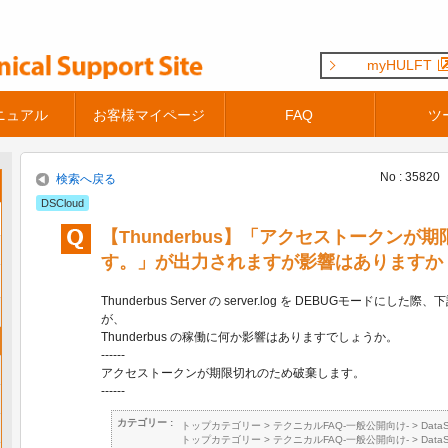
myHULFT
ニュアル
お客様マイページ
FAQ
ツ
No : 35820
検索へ戻る
DSCloud
【Thunderbus】「アクセストークンが
す。」が出力されますが影響はありますか
Thunderbus Server の server.log を DEBUGモード
が、
Thunderbus の稼働に何か影響はありますでしょうか。
------
アクセストークンが期限切れのため破棄します。
------
カテゴリー :
トップカテゴリー
>
テクニカルFAQ-一般公開向け-
>
Data
トップカテゴリー
>
テクニカルFAQ-一般公開向け-
>
Data