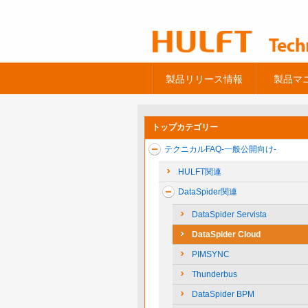
製品リリース情報
製品マ
トップカテゴリー
テクニカルFAQ-一般公開向け-
HULFT関連
DataSpider関連
DataSpider Servista
DataSpider Cloud
PIMSYNC
Thunderbus
DataSpider BPM