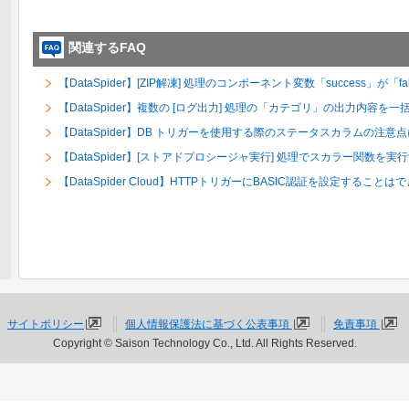
関連するFAQ
【DataSpider】[ZIP解凍] 処理のコンポーネント変数「success」
【DataSpider】複数の [ログ出力] 処理の「カテゴリ」の出力内容
【DataSpider】DB トリガーを使用する際のステータスカラムの注
【DataSpider】[ストアドプロシージャ実行] 処理でスカラー関数を
【DataSpider Cloud】HTTPトリガーにBASIC認証を設定することは
サイトポリシー
個人情報保護法に基づく公表事項
免責事項
Copyright © Saison Technology Co., Ltd. All Rights Reserved.