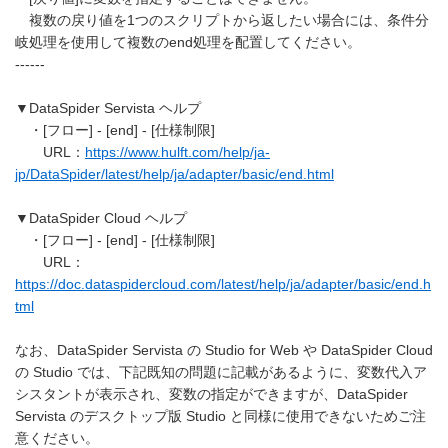
複数の戻り値を1つのスクリプトから返したい場合には、条件分
岐処理を使用して複数のend処理を配置してください。
------
▼DataSpider Servista ヘルプ
・[フロー] - [end] - [仕様制限]
URL：
https://www.hulft.com/help/ja-
jp/DataSpider/latest/help/ja/adapter/basic/end.html
▼DataSpider Cloud ヘルプ
・[フロー] - [end] - [仕様制限]
URL：
https://doc.dataspidercloud.com/latest/help/ja/adapter/basic/end.h
tml
なお、DataSpider Servista の Studio for Web や DataSpider Cloud
の Studio では、下記既知の問題に記載があるように、変数代入ア
シスタントが表示され、変数の指定ができますが、DataSpider
Servista のデスクトップ版 Studio と同様に使用できないためご注
意ください。