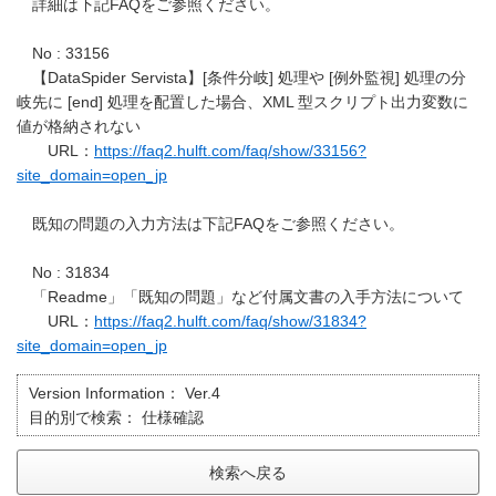
詳細は下記FAQをご参照ください。
No : 33156
【DataSpider Servista】[条件分岐] 処理や [例外監視] 処理の分
岐先に [end] 処理を配置した場合、XML 型スクリプト出力変数に
値が格納されない
URL：
https://faq2.hulft.com/faq/show/33156?
site_domain=open_jp
既知の問題の入力方法は下記FAQをご参照ください。
No : 31834
「Readme」「既知の問題」など付属文書の入手方法について
URL：
https://faq2.hulft.com/faq/show/31834?
site_domain=open_jp
Version Information：
Ver.4
目的別で検索：
仕様確認
検索へ戻る