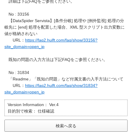
詳細は下記FAQをご参照ください。
No : 33156
【DataSpider Servista】[条件分岐] 処理や [例外監視] 処理の分
岐先に [end] 処理を配置した場合、XML 型スクリプト出力変数に
値が格納されない
URL：
https://faq2.hulft.com/faq/show/33156?
site_domain=open_jp
既知の問題の入力方法は下記FAQをご参照ください。
No : 31834
「Readme」「既知の問題」など付属文書の入手方法について
URL：
https://faq2.hulft.com/faq/show/31834?
site_domain=open_jp
Version Information：
Ver.4
目的別で検索：
仕様確認
検索へ戻る