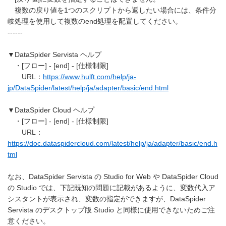
複数の戻り値を1つのスクリプトから返したい場合には、条件分
岐処理を使用して複数のend処理を配置してください。
------
▼DataSpider Servista ヘルプ
・[フロー] - [end] - [仕様制限]
URL：
https://www.hulft.com/help/ja-
jp/DataSpider/latest/help/ja/adapter/basic/end.html
▼DataSpider Cloud ヘルプ
・[フロー] - [end] - [仕様制限]
URL：
https://doc.dataspidercloud.com/latest/help/ja/adapter/basic/end.h
tml
なお、DataSpider Servista の Studio for Web や DataSpider Cloud
の Studio では、下記既知の問題に記載があるように、変数代入ア
シスタントが表示され、変数の指定ができますが、DataSpider
Servista のデスクトップ版 Studio と同様に使用できないためご注
意ください。