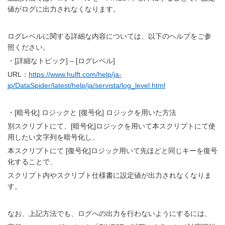
値がログに出力されなくなります。
ログレベルに関する詳細な内容については、以下のヘルプをご参
照ください。
・[詳細なトピック] – [ログレベル]
URL：
https://www.hulft.com/help/ja-
jp/DataSpider/latest/help/ja/servista/log_level.html
・[暗号化] ロジックと [復号化] ロジックを用いた方法
別スクリプトにて、[暗号化]ロジックを用いて本スクリプトにて使
用したい文字列を暗号化し、
本スクリプトにて [復号化]ロジック用いて先ほどと同じキーを復号
化することで、
スクリプト内やスクリプト仕様書に設定値が出力されなくなりま
す。
なお、上記方法でも、ログへの出力を行わないようにするには、