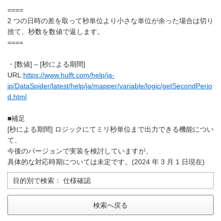
====
2 つの日時の差を取って秒単位より小さな単位が余った場合は切り
捨て、秒数を数値で返します。
====
・[数値] – [秒による期間]
URL:
https://www.hulft.com/help/ja-
jp/DataSpider/latest/help/ja/mapper/variable/logic/getSecondPerio
d.html
■補足
[秒による期間] ロジックにてミリ秒単位まで出力できる機能につい
て、
今後のバージョンで実装を検討していますが、
具体的な対応時期については未定です。(2024 年 3 月 1 日現在)
目的別で検索：
仕様確認
検索へ戻る