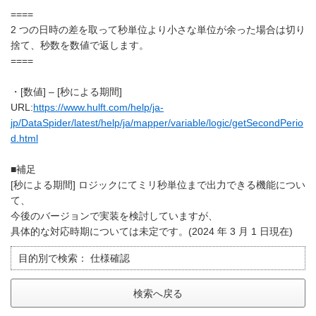
====
2 つの日時の差を取って秒単位より小さな単位が余った場合は切り
捨て、秒数を数値で返します。
====
・[数値] – [秒による期間]
URL:
https://www.hulft.com/help/ja-
jp/DataSpider/latest/help/ja/mapper/variable/logic/getSecondPerio
d.html
■補足
[秒による期間] ロジックにてミリ秒単位まで出力できる機能につい
て、
今後のバージョンで実装を検討していますが、
具体的な対応時期については未定です。(2024 年 3 月 1 日現在)
目的別で検索：
仕様確認
検索へ戻る