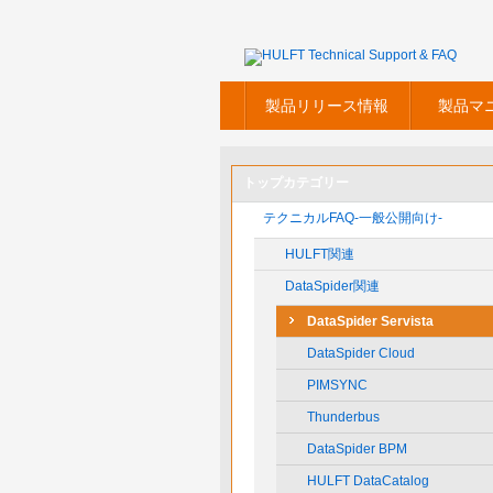
製品リリース情報
製品マ
トップカテゴリー
テクニカルFAQ-一般公開向け-
HULFT関連
DataSpider関連
DataSpider Servista
DataSpider Cloud
PIMSYNC
Thunderbus
DataSpider BPM
HULFT DataCatalog