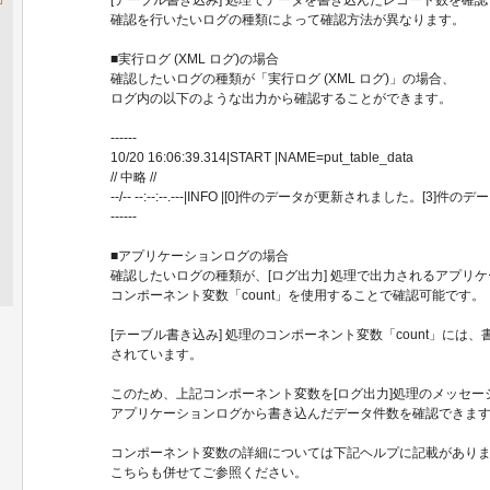
確認を行いたいログの種類によって確認方法が異なります。
■実行ログ (XML ログ)の場合
確認したいログの種類が「実行ログ (XML ログ)」の場合、
ログ内の以下のような出力から確認することができます。
------
10/20 16:06:39.314|START |NAME=put_table_data
// 中略 //
--/-- --:--:--.---|INFO |[0]件のデータが更新されました。[
------
■アプリケーションログの場合
確認したいログの種類が、[ログ出力] 処理で出力されるアプリ
コンポーネント変数「count」を使用することで確認可能です。
[テーブル書き込み] 処理のコンポーネント変数「count」には
されています。
このため、上記コンポーネント変数を[ログ出力]処理のメッセー
アプリケーションログから書き込んだデータ件数を確認できま
コンポーネント変数の詳細については下記ヘルプに記載があり
こちらも併せてご参照ください。