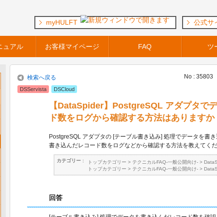
myHULFT
公式サ
ニュアル
お客様マイページ
FAQ
ツ
No : 35803
検索へ戻る
DSServista
DSCloud
【DataSpider】PostgreSQL アダ
ド数をログから確認する方法はありますか
PostgreSQL アダプタの [テーブル書き込み] 処理でデータを
書き込んだレコード数をログなどから確認する方法を教えてく
カテゴリー :
トップカテゴリー
>
テクニカルFAQ-一般公開向け-
>
Data
トップカテゴリー
>
テクニカルFAQ-一般公開向け-
>
Data
回答
[テーブル書き込み] 処理でデータを書き込んだレコード数を確