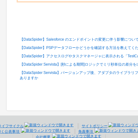
関連するFAQ
【DataSpider】Salesforce のエンドポイントの変更に伴う影響に
【DataSpider】PSPデータフローかどうかを確認する方法を教えてく
【DataSpider】アクセスログやタスクマネージャに表示される「TestC
【DataSpider Servista】[秒による期間]ロジックでミリ秒単位の
【DataSpider Servista】バージョンアップ後、アダプタのライ
ありますか
ライフサイクル
サイトポリシー
づく公表事項
免責事項
会社概要