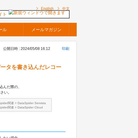
English
中文
イト
ール
メールマガジン
公開日時 : 2024/05/08 16:12
印刷
プタでデータを書き込んだレコー
書き込んだ際の、
ださい。
Spider関連
>
DataSpider Servista
Spider関連
>
DataSpider Cloud
認したい場合、