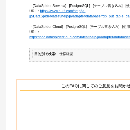
・[DataSpider Servista] - [PostgreSQL] - [テーブル書き
URL：
https://www.hulft.com/help/ja-
jp/DataSpider/latest/help/ja/adapter/database/rdb_put_table_da
・[DataSpider Cloud] - [PostgreSQL] - [テーブル書き込み
URL：
https://doc.dataspidercloud.com/latest/help/ja/adapter/database
目的別で検索
仕様確認
このFAQに関してのご意見をお聞か