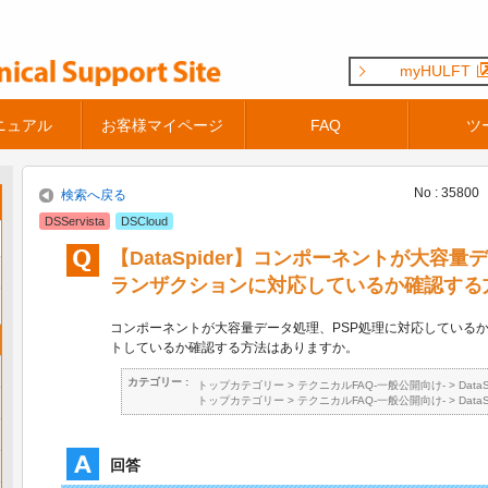
myHULFT
ニュアル
お客様マイページ
FAQ
ツ
No : 35800
検索へ戻る
DSServista
DSCloud
【DataSpider】コンポーネントが大容
ランザクションに対応しているか確認する
コンポーネントが大容量データ処理、PSP処理に対応している
トしているか確認する方法はありますか。
カテゴリー :
トップカテゴリー
>
テクニカルFAQ-一般公開向け-
>
Data
トップカテゴリー
>
テクニカルFAQ-一般公開向け-
>
Data
回答