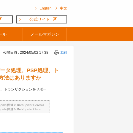
English
中文
公式サイト
ール
メールマガジン
公開日時 : 2024/05/02 17:38
印刷
量データ処理、PSP処理、ト
方法はありますか
か、トランザクションをサポー
Spider関連
>
DataSpider Servista
Spider関連
>
DataSpider Cloud