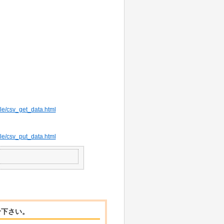
ile/csv_get_data.html
ile/csv_put_data.html
せ下さい。