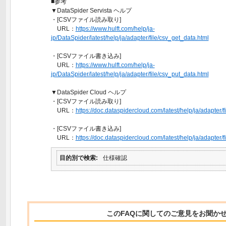
■参考
▼DataSpider Servista ヘルプ
・[CSVファイル読み取り]
URL：
https://www.hulft.com/help/ja-
jp/DataSpider/latest/help/ja/adapter/file/csv_get_data.html
・[CSVファイル書き込み]
URL：
https://www.hulft.com/help/ja-
jp/DataSpider/latest/help/ja/adapter/file/csv_put_data.html
▼DataSpider Cloud ヘルプ
・[CSVファイル読み取り]
URL：
https://doc.dataspidercloud.com/latest/help/ja/adapter/f
・[CSVファイル書き込み]
URL：
https://doc.dataspidercloud.com/latest/help/ja/adapter/f
目的別で検索
仕様確認
このFAQに関してのご意見をお聞か