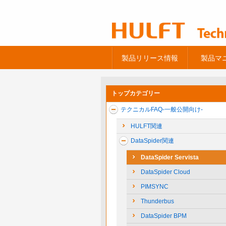
製品リリース情報
製品マ
トップカテゴリー
テクニカルFAQ-一般公開向け-
HULFT関連
DataSpider関連
DataSpider Servista
DataSpider Cloud
PIMSYNC
Thunderbus
DataSpider BPM