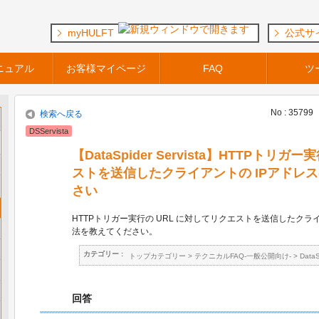
myHULFT
公式サ
ニュアル
お客様マイページ
FAQ
ツ
No : 35799
検索へ戻る
DSServista
【DataSpider Servista】HTTPトリ
ストを送信したクライアントの IPアドレ
さい
HTTPトリガー実行の URL に対してリクエストを送信したクラ
法を教えてください。
カテゴリー :
トップカテゴリー
>
テクニカルFAQ-一般公開向け-
>
Data
回答