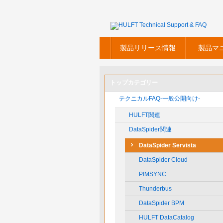
製品リリース情報
製品マ
トップカテゴリー
テクニカルFAQ-一般公開向け-
HULFT関連
DataSpider関連
DataSpider Servista
DataSpider Cloud
PIMSYNC
Thunderbus
DataSpider BPM
HULFT DataCatalog