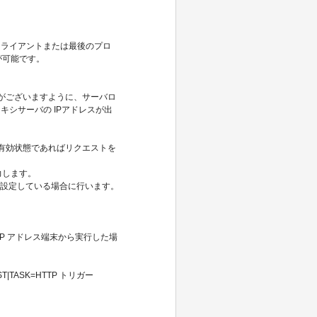
ライアントまたは最後のプロ
が可能です。
載がございますように、サーバロ
シサーバの IPアドレスが出
が有効状態であればリクエストを
力します。
に設定している場合に行います。
の IP アドレス端末から実行した場
QUEST|TASK=HTTP トリガー