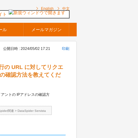
English
中文
イト
ール
メールマガジン
公開日時 : 2024/05/02 17:21
印刷
ガー実行の URL に対してリクエ
スの確認方法を教えてくだ
イアントの IPアドレスの確認方
Spider関連
>
DataSpider Servista