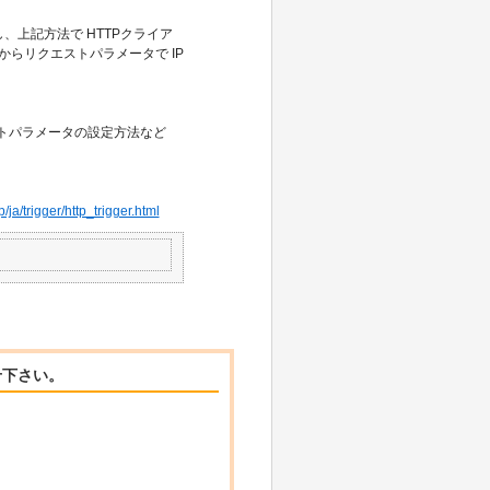
し、上記方法で HTTPクライア
からリクエストパラメータで IP
トパラメータの設定方法など
/ja/trigger/http_trigger.html
せ下さい。