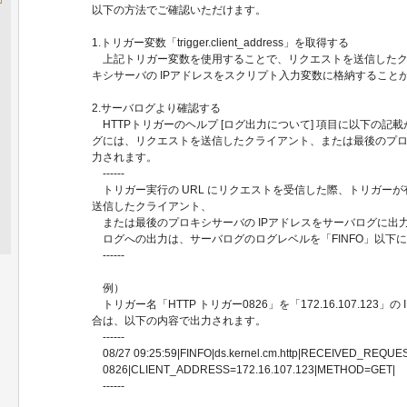
以下の方法でご確認いただけます。
1.トリガー変数「trigger.client_address」を取得する
上記トリガー変数を使用することで、リクエストを送信したク
キシサーバの IPアドレスをスクリプト入力変数に格納すること
2.サーバログより確認する
HTTPトリガーのヘルプ [ログ出力について] 項目に以下の記
グには、リクエストを送信したクライアント、または最後のプロキ
力されます。
------
トリガー実行の URL にリクエストを受信した際、トリガー
送信したクライアント、
または最後のプロキシサーバの IPアドレスをサーバログに出
ログへの出力は、サーバログのログレベルを「FINFO」以下
------
例）
トリガー名「HTTP トリガー0826」を「172.16.107.123」
合は、以下の内容で出力されます。
------
08/27 09:25:59|FINFO|ds.kernel.cm.http|RECEIVED_RE
0826|CLIENT_ADDRESS=172.16.107.123|METHOD=GET|
------