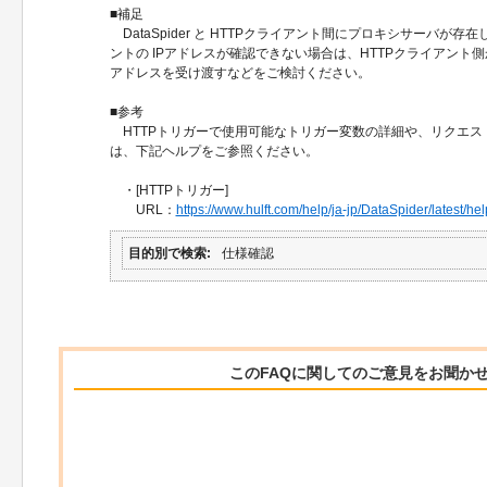
■補足
DataSpider と HTTPクライアント間にプロキシサーバが存在
ントの IPアドレスが確認できない場合は、HTTPクライアント側
アドレスを受け渡すなどをご検討ください。
■参考
HTTPトリガーで使用可能なトリガー変数の詳細や、リクエス
は、下記ヘルプをご参照ください。
・[HTTPトリガー]
URL：
https://www.hulft.com/help/ja-jp/DataSpider/latest/help
目的別で検索
仕様確認
このFAQに関してのご意見をお聞か