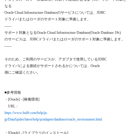
なる
Oracle Cloud Infrastructure Database
のサービスについては、
JDBC
ドライバまたはローダのサポート対象に準拠します。
------
サポート対象となる
Oracle Cloud Infrastructure Database(Oracle Database 19c)
のサービスは、
JDBC
ドライバまたはローダのサポート対象に準拠します。
------
そのため、ご利用のサービスが、アダプタで使用している
JDBC
ドライバによる接続がサポートされるかについては、
Oracle
側にご確認ください。
■参考情報
・
[Oracle] - [
稼働環境
]
URL
：
https://www.hulft.com/help/ja-
jp/DataSpider/latest/help/ja/adapter/database/oracle_environment.html
・
[Oracle] - [
ライブラリのインストール
]