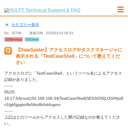
カテゴリー表示
No : 35796
更新日時 : 2026/01/14 08:33
DSServista
DSCloud
【DataSpider】アクセスログやタスクマネージャに
表示される「TestCaseShell」について教えてくだ
さい
アクセスログに「TestCaseShell」というツール名によるアクセス
記録がありました。
------
05/25
18:17:54|root|192.168.100.34|TestCaseShell|SESSION|LOGIN|a8
ri1lgk5jpgboffe5thuf6rfukfugmo
------
上記はどのツールからアクセスした際の記録なのか教えてくださ
い。