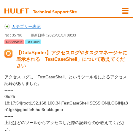
カテゴリー表示
No : 35796
更新日時 : 2026/01/14 08:33
DSServista
DSCloud
【DataSpider】アクセスログやタスクマネージャに
表示される「TestCaseShell」について教えてくだ
さい
アクセスログに「TestCaseShell」というツール名によるアクセス
記録がありました。
------
05/25
18:17:54|root|192.168.100.34|TestCaseShell|SESSION|LOGIN|a8
ri1lgk5jpgboffe5thuf6rfukfugmo
------
上記はどのツールからアクセスした際の記録なのか教えてくださ
い。