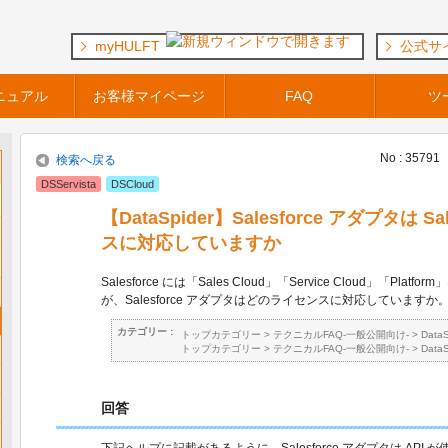
myHULFT
公式サ
ニュアル
お客様マイページ
FAQ
ツ
No : 35791
検索へ戻る
DSServista
DSCloud
【DataSpider】Salesforce アダプタは S
スに対応していますか
Salesforce には「Sales Cloud」「Service Cloud」「Pl
が、Salesforce アダプタはどのライセンスに対応していますか
カテゴリー :
トップカテゴリー
>
テクニカルFAQ-一般公開向け-
>
Data
トップカテゴリー
>
テクニカルFAQ-一般公開向け-
>
Data
回答
下記ヘルプに記載があるように、Salesforce アダプタは API