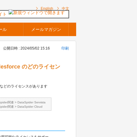
English
中文
イト
ール
メールマガジン
公開日時 : 2024/05/02 15:16
印刷
alesforce のどのライセン
atform」などのライセンスがあります
。
Spider関連
>
DataSpider Servista
Spider関連
>
DataSpider Cloud
 が使用可能なライセンスをサポー