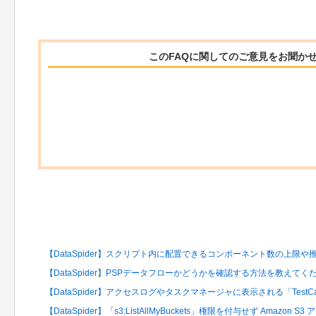
このFAQに関してのご意見をお聞か
関連するFAQ
【DataSpider】スクリプト内に配置できるコンポーネント数の上限
【DataSpider】PSPデータフローかどうかを確認する方法を教えてく
【DataSpider】アクセスログやタスクマネージャに表示される「TestC
【DataSpider】「s3:ListAllMyBuckets」権限を付与せず Amaz