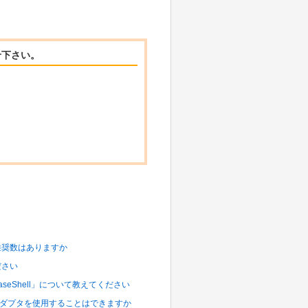
せ下さい。
や推奨数はありますか
ださい
aseShell」について教えてください
on S3 アダプタを使用することはできますか