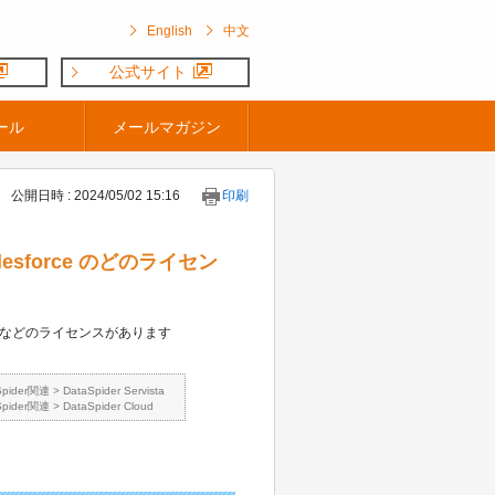
English
中文
公式サイト
ール
メールマガジン
公開日時 : 2024/05/02 15:16
印刷
alesforce のどのライセン
atform」などのライセンスがあります
。
Spider関連
>
DataSpider Servista
Spider関連
>
DataSpider Cloud