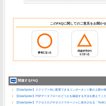
このFAQに関してのご意見をお聞か
関連するFAQ
【DataSpider】スクリプト内に配置できるコンポーネント数の上限
【DataSpider】PSPデータフローかどうかを確認する方法を教えてく
【DataSpider】アクセスログやタスクマネージャに表示される「TestC