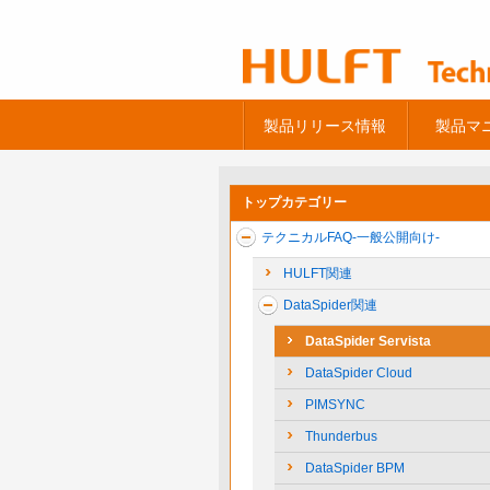
製品リリース情報
製品マ
トップカテゴリー
テクニカルFAQ-一般公開向け-
HULFT関連
DataSpider関連
DataSpider Servista
DataSpider Cloud
PIMSYNC
Thunderbus
DataSpider BPM