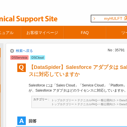
myHULFT
ニュアル
お客様マイページ
FAQ
ツ
No : 35791
検索へ戻る
DSServista
DSCloud
【DataSpider】Salesforce アダプタは S
スに対応していますか
Salesforce には「Sales Cloud」「Service Cloud」「Pl
が、Salesforce アダプタはどのライセンスに対応していますか
カテゴリー :
トップカテゴリー
>
テクニカルFAQ-一般公開向け-
>
Data
トップカテゴリー
>
テクニカルFAQ-一般公開向け-
>
Data
回答