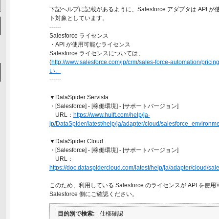
下記ヘルプに記載があるように、Salesforce アダプタは API
ト対象としています。
------
Salesforce ライセンス
・API が使用可能なライセンス
Salesforce ライセンスについては、
(
http://www.salesforce.com/jp/crm/sales-force-automation/p
い。
------
▼DataSpider Servista
・[Salesforce] - [稼働環境] - [サポートバージョン]
URL：
https://www.hulft.com/help/ja-
jp/DataSpider/latest/help/ja/adapter/cloud/salesforce_environme
▼DataSpider Cloud
・[Salesforce] - [稼働環境] - [サポートバージョン]
URL：
https://doc.dataspidercloud.com/latest/help/ja/adapter/cloud/sa
このため、利用している Salesforce のライセンスが API 
Salesforce 側にご確認ください。
目的別で検索
仕様確認