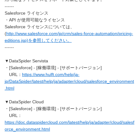
------
Salesforce ライセンス
・API が使用可能なライセンス
Salesforce ライセンスについては、
(
http://www.salesforce.com/jp/crm/sales-force-automation/pricing-
editions.jsp)を参照してください。
------
▼DataSpider Servista
・[Salesforce] - [稼働環境] - [サポートバージョン]
URL：
https://www.hulft.com/help/ja-
jp/DataSpider/latest/help/ja/adapter/cloud/salesforce_environment
.html
▼DataSpider Cloud
・[Salesforce] - [稼働環境] - [サポートバージョン]
URL：
https://doc.dataspidercloud.com/latest/help/ja/adapter/cloud/salesf
orce_environment.html