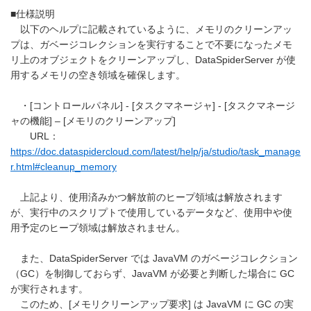
■仕様説明
以下のヘルプに記載されているように、メモリのクリーンアッ
プは、ガベージコレクションを実行することで不要になったメモ
リ上のオブジェクトをクリーンアップし、DataSpiderServer が使
用するメモリの空き領域を確保します。
・[コントロールパネル] - [タスクマネージャ] - [タスクマネージ
ャの機能] – [メモリのクリーンアップ]
URL：
https://doc.dataspidercloud.com/latest/help/ja/studio/task_manage
r.html#cleanup_memory
上記より、使用済みかつ解放前のヒープ領域は解放されます
が、実行中のスクリプトで使用しているデータなど、使用中や使
用予定のヒープ領域は解放されません。
また、DataSpiderServer では JavaVM のガベージコレクション
（GC）を制御しておらず、JavaVM が必要と判断した場合に GC
が実行されます。
このため、[メモリクリーンアップ要求] は JavaVM に GC の実