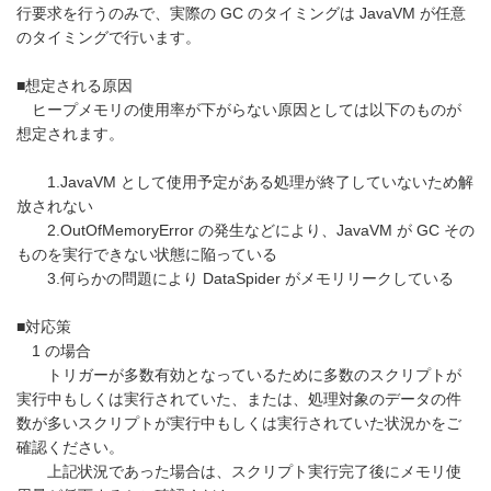
行要求を行うのみで、実際の GC のタイミングは JavaVM が任意
のタイミングで行います。
■想定される原因
ヒープメモリの使用率が下がらない原因としては以下のものが
想定されます。
1.JavaVM として使用予定がある処理が終了していないため解
放されない
2.OutOfMemoryError の発生などにより、JavaVM が GC その
ものを実行できない状態に陥っている
3.何らかの問題により DataSpider がメモリリークしている
■対応策
1 の場合
トリガーが多数有効となっているために多数のスクリプトが
実行中もしくは実行されていた、または、処理対象のデータの件
数が多いスクリプトが実行中もしくは実行されていた状況かをご
確認ください。
上記状況であった場合は、スクリプト実行完了後にメモリ使