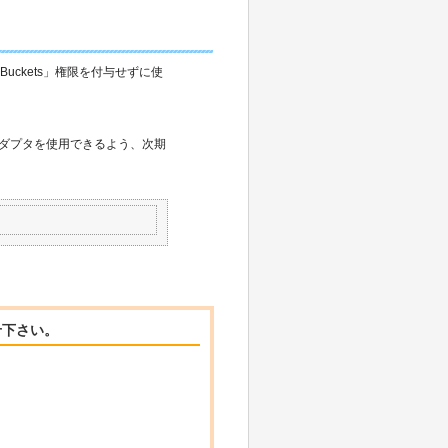
MyBuckets」権限を付与せずに使
 S3 アダプタを使用できるよう、次期
せ下さい。