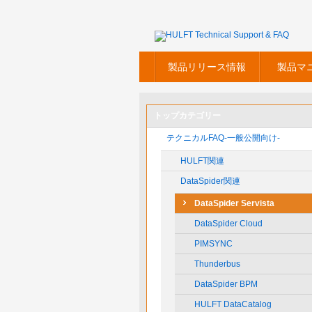
製品リリース情報
製品マ
トップカテゴリー
テクニカルFAQ-一般公開向け-
HULFT関連
DataSpider関連
DataSpider Servista
DataSpider Cloud
PIMSYNC
Thunderbus
DataSpider BPM
HULFT DataCatalog