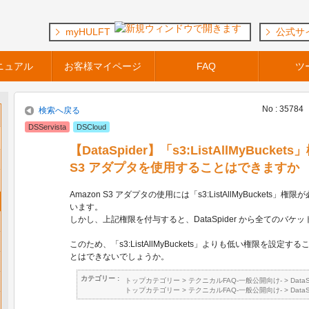
myHULFT
公式サ
ニュアル
お客様マイページ
FAQ
ツ
No : 35784
検索へ戻る
DSServista
DSCloud
【DataSpider】「s3:ListAllMyBucke
S3 アダプタを使用することはできますか
Amazon S3 アダプタの使用には「s3:ListAllMyBucket
います。
しかし、上記権限を付与すると、DataSpider から全てのバ
このため、「s3:ListAllMyBuckets」よりも低い権限を設
とはできないでしょうか。
カテゴリー :
トップカテゴリー
>
テクニカルFAQ-一般公開向け-
>
Data
トップカテゴリー
>
テクニカルFAQ-一般公開向け-
>
Data