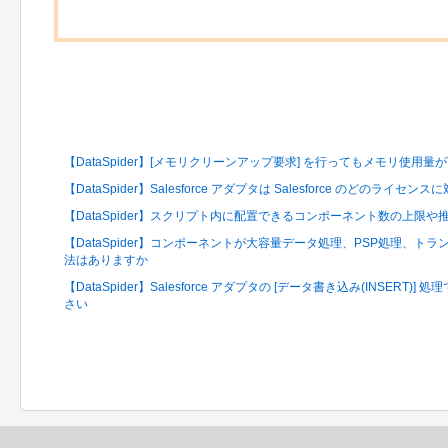
関連するFAQ
【DataSpider】[メモリクリーンアップ要求] を行ってもメモリ使用
【DataSpider】Salesforce アダプタは Salesforce のどのライセ
【DataSpider】スクリプト内に配置できるコンポーネント数の上限
【DataSpider】コンポーネントが大容量データ処理、PSP処理、
法はありますか
【DataSpider】Salesforce アダプタの [データ書き込み(INSER
さい