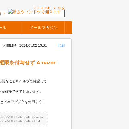
English
中文
イト
ール
メールマガジン
公開日時 : 2024/05/02 13:31
印刷
ts」権限を付与せず Amazon
s」権限が必要なことをヘルプで確認して
ケットが確認できてしまいます。
定することで本アダプタを使用するこ
Spider関連
>
DataSpider Servista
Spider関連
>
DataSpider Cloud