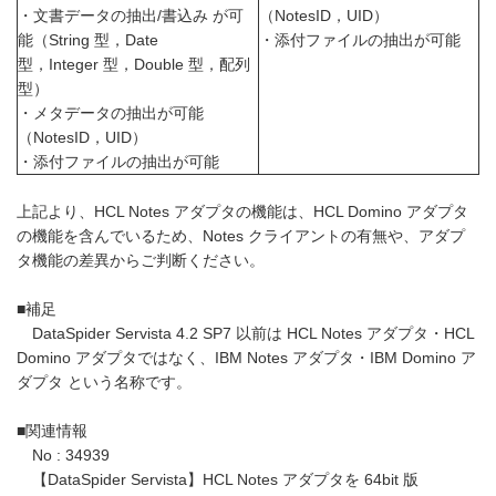
・文書データの抽出/書込み が可
（NotesID，UID）
能（String 型，Date
・添付ファイルの抽出が可能
型，Integer 型，Double 型，配列
型）
・メタデータの抽出が可能
（NotesID，UID）
・添付ファイルの抽出が可能
上記より、HCL Notes アダプタの機能は、HCL Domino アダプタ
の機能を含んでいるため、Notes クライアントの有無や、アダプ
タ機能の差異からご判断ください。
■補足
DataSpider Servista 4.2 SP7 以前は HCL Notes アダプタ・HCL
Domino アダプタではなく、IBM Notes アダプタ・IBM Domino ア
ダプタ という名称です。
■関連情報
No : 34939
【DataSpider Servista】HCL Notes アダプタを 64bit 版