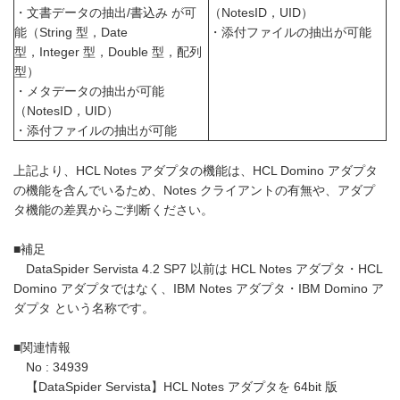
・文書データの抽出/書込み が可
（NotesID，UID）
能（String 型，Date
・添付ファイルの抽出が可能
型，Integer 型，Double 型，配列
型）
・メタデータの抽出が可能
（NotesID，UID）
・添付ファイルの抽出が可能
上記より、HCL Notes アダプタの機能は、HCL Domino アダプタ
の機能を含んでいるため、Notes クライアントの有無や、アダプ
タ機能の差異からご判断ください。
■補足
DataSpider Servista 4.2 SP7 以前は HCL Notes アダプタ・HCL
Domino アダプタではなく、IBM Notes アダプタ・IBM Domino ア
ダプタ という名称です。
■関連情報
No : 34939
【DataSpider Servista】HCL Notes アダプタを 64bit 版