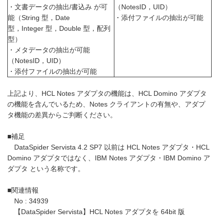
・文書データの抽出/書込み が可
（NotesID，UID）
能（String 型，Date
・添付ファイルの抽出が可能
型，Integer 型，Double 型，配列
型）
・メタデータの抽出が可能
（NotesID，UID）
・添付ファイルの抽出が可能
上記より、HCL Notes アダプタの機能は、HCL Domino アダプタ
の機能を含んでいるため、Notes クライアントの有無や、アダプ
タ機能の差異からご判断ください。
■補足
DataSpider Servista 4.2 SP7 以前は HCL Notes アダプタ・HCL
Domino アダプタではなく、IBM Notes アダプタ・IBM Domino ア
ダプタ という名称です。
■関連情報
No : 34939
【DataSpider Servista】HCL Notes アダプタを 64bit 版