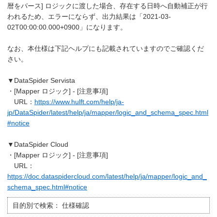
暦をパース] ロジックに渡した場合、存在する日時へ自動補正が行
われるため、エラーにならず、出力結果は「2021-03-
02T00:00:00.000+0900」になります。
なお、本仕様は下記ヘルプにも記載されていますのでご確認くだ
さい。
▼DataSpider Servista
・[Mapper ロジック] - [注意事項]
URL：
https://www.hulft.com/help/ja-
jp/DataSpider/latest/help/ja/mapper/logic_and_schema_spec.html
#notice
▼DataSpider Cloud
・[Mapper ロジック] - [注意事項]
URL：
https://doc.dataspidercloud.com/latest/help/ja/mapper/logic_and_
schema_spec.html#notice
目的別で検索：
仕様確認