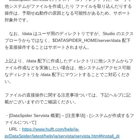
他システムがファイルを作成したり ファイルを取り込んだりする
操作は、予期せぬ動作の原因となる可能性があるため、サポート
対象外です。
なお、/data はユーザ用のディレクトリですが、Studio のエクス
プローラからではなく、$DATASPIDER_HOME/server/data 配下
を直接操作することはサポートされません。
上記より、/data 配下に作成したディレクトリに他システムからフ
ァイル作成などを実施したい場合は、他システムがアクセス可能
なディレクトリを /data 配下にマウントすることでご対応くださ
い。
ファイルの直接操作に関する注意事項ついては、下記ヘルプに記
載がございますのでご確認ください。
・[DataSpider Servista 概要] – [注意事項] - [システムが作成するフ
ァイルについて]
URL：
https://www.hulft.com/help/ja-
jp/DataSpider/latest/help/ja/servista/servista.html#install_di