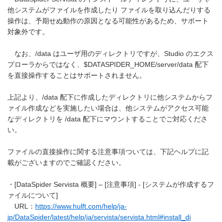
他システムがファイルを作成したり ファイルを取り込んだりする
操作は、予期せぬ動作の原因となる可能性があるため、サポート
対象外です。
なお、/data はユーザ用のディレクトリですが、Studio のエクス
プローラからではなく、$DATASPIDER_HOME/server/data 配下
を直接操作することはサポートされません。
上記より、/data 配下に作成したディレクトリに他システムからフ
ァイル作成などを実施したい場合は、他システムがアクセス可能
なディレクトリを /data 配下にマウントすることでご対応くださ
い。
ファイルの直接操作に関する注意事項ついては、下記ヘルプに記
載がございますのでご確認ください。
・[DataSpider Servista 概要] – [注意事項] - [システムが作成するフ
ァイルについて]
URL：
https://www.hulft.com/help/ja-
jp/DataSpider/latest/help/ja/servista/servista.html#install_di