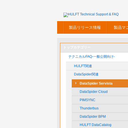
製品リリース情報
製品マ
トップカテゴリー
テクニカルFAQ-一般公開向け-
HULFT関連
DataSpider関連
DataSpider Servista
DataSpider Cloud
PIMSYNC
Thunderbus
DataSpider BPM
HULFT DataCatalog