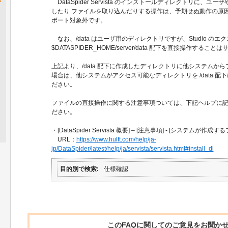
DataSpider Servista のインストールディレクトリに、
したり ファイルを取り込んだりする操作は、予期せぬ動作の原
ポート対象外です。
なお、/data はユーザ用のディレクトリですが、Studio の
$DATASPIDER_HOME/server/data 配下を直接操作する
上記より、/data 配下に作成したディレクトリに他システムか
場合は、他システムがアクセス可能なディレクトリを /data 
ださい。
ファイルの直接操作に関する注意事項ついては、下記ヘルプに
ださい。
・[DataSpider Servista 概要] – [注意事項] - [システムが作
URL：
https://www.hulft.com/help/ja-
jp/DataSpider/latest/help/ja/servista/servista.html#install_di
目的別で検索
仕様確認
このFAQに関してのご意見をお聞か