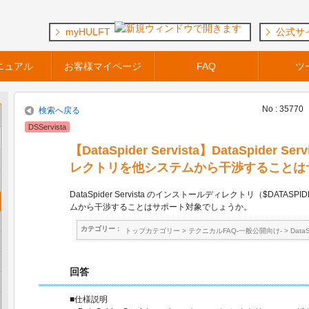
myHULFT
公式サ
ニュアル
お客様マイページ
FAQ
ツ
No : 35770
検索へ戻る
DSServista
【DataSpider Servista】DataSpider
レクトリを他システムから干渉することは
DataSpider Servista のインストールディレクトリ（$DATAS
ムから干渉することはサポート対象でしょうか。
カテゴリー :
トップカテゴリー
>
テクニカルFAQ-一般公開向け-
>
Data
回答
■仕様説明