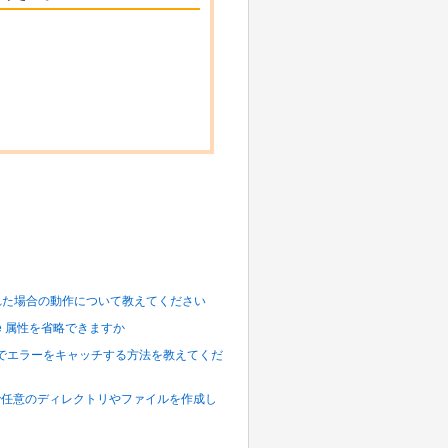
された場合の動作について教えてください
one 属性を省略できますか
T)] 処理でエラーをキャッチする方法を教えてくだ
同階層に新規で任意のディレクトリやファイルを作成し