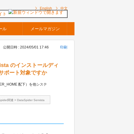
English
中文
イト
ール
メールマガジン
公開日時 : 2024/05/01 17:46
印刷
 Servista のインストールディ
サポート対象ですか
PIDER_HOME 配下）を他システ
Spider関連
>
DataSpider Servista