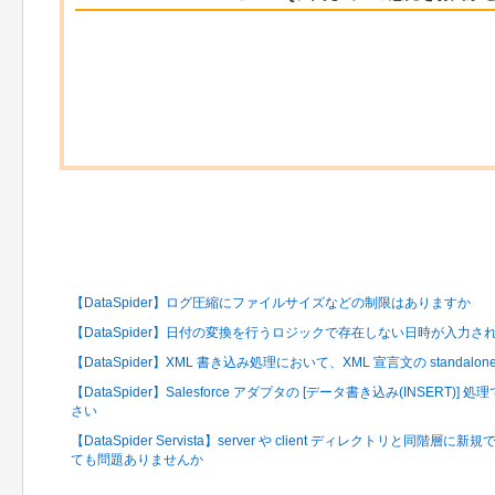
関連するFAQ
【DataSpider】ログ圧縮にファイルサイズなどの制限はありますか
【DataSpider】日付の変換を行うロジックで存在しない日時が入力
【DataSpider】XML 書き込み処理において、XML 宣言文の standal
【DataSpider】Salesforce アダプタの [データ書き込み(INSER
さい
【DataSpider Servista】server や client ディレクトリと
ても問題ありませんか