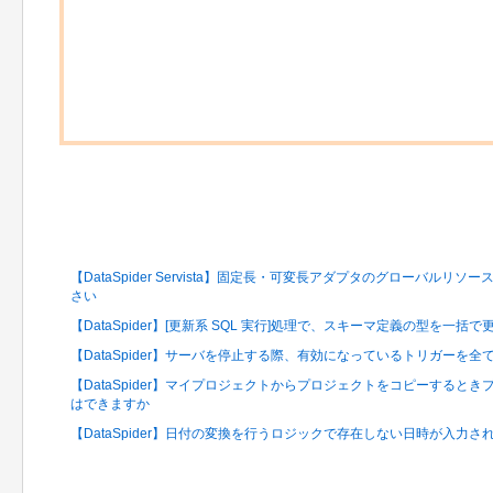
関連するFAQ
【DataSpider Servista】固定長・可変長アダプタのグローバル
さい
【DataSpider】[更新系 SQL 実行]処理で、スキーマ定義の型を一
【DataSpider】サーバを停止する際、有効になっているトリガーを
【DataSpider】マイプロジェクトからプロジェクトをコピーすると
はできますか
【DataSpider】日付の変換を行うロジックで存在しない日時が入力