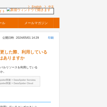
English
中文
イト
ール
メールマガジン
公開日時 : 2024/05/01 14:29
印刷
を変更した際、利用している
はありますか
ーバルリソースを利用している
すか。
Spider関連
>
DataSpider Servista
Spider関連
>
DataSpider Cloud
を利用しているコンポーネント