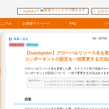
myHULFT
公式サ
ニュアル
お客様マイページ
FAQ
ツ
No : 35763
検索へ戻る
DSServista
DSCloud
【DataSpider】グローバルリソース名
コンポーネントの設定を一括変更する方法
グローバルリソース名を変更した際、スクリプト内で当該グロ
コンポーネントの設定について、一括で変更する方法はありま
カテゴリー :
トップカテゴリー
>
テクニカルFAQ-一般公開向け-
>
Data
トップカテゴリー
>
テクニカルFAQ-一般公開向け-
>
Data
回答
グローバルリソース名を変更した際、当該グローバルリソース