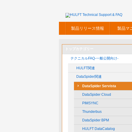
製品リリース情報
製品マ
トップカテゴリー
テクニカルFAQ-一般公開向け-
HULFT関連
DataSpider関連
DataSpider Servista
DataSpider Cloud
PIMSYNC
Thunderbus
DataSpider BPM
HULFT DataCatalog