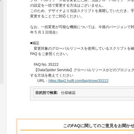
の設定を一括で変更する方法はございません。
このため、デザイナより当該スクリプトを展開していただき、
変更することでご対応ください。
なお、一括変更が可能な機能については、今後のバージョンで対応
年 5 月 1 日現在）
■補足
変更対象のグローバルリソースを使用しているスクリプトを確
FAQ をご参照ください。
FAQ No. 35222
【DataSpider Servista】グローバルリソースがどのプロ
する方法を教えてください
URL：
https://faq2.hulft.com/faq/show/35222
目的別で検索
仕様確認
このFAQに関してのご意見をお聞か