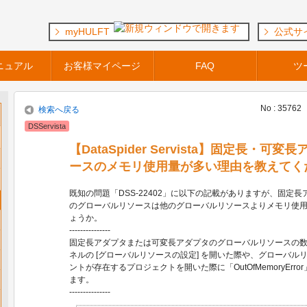
myHULFT
公式サ
ニュアル
お客様マイページ
FAQ
ツ
No : 35762
検索へ戻る
DSServista
【DataSpider Servista】固定長・
ースのメモリ使用量が多い理由を教えてく
既知の問題「DSS-22402」に以下の記載がありますが、固定
のグローバルリソースは他のグローバルリソースよりメモリ使
ょうか。
---------------
固定長アダプタまたは可変長アダプタのグローバルリソースの
ネルの [グローバルリソースの設定] を開いた際や、グローバル
ントが存在するプロジェクトを開いた際に「OutOfMemoryErr
ます。
---------------