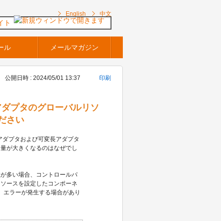
English
中文
イト
ール
メールマガジン
公開日時 : 2024/05/01 13:37
印刷
可変長アダプタのグローバルリソ
ださい
長アダプタおよび可変長アダプタ
用量が大きくなるのはなぜでし
数が多い場合、コントロールパ
リソースを設定したコンポーネ
or」エラーが発生する場合があり