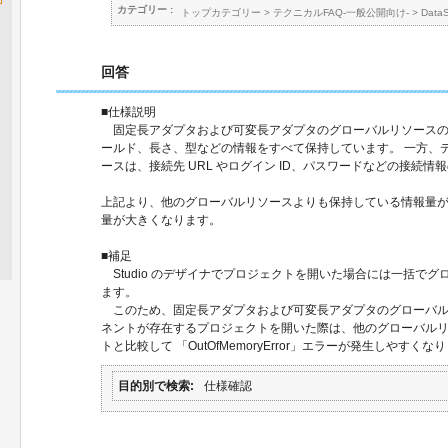
カテゴリー :
トップカテゴリー
>
テクニカルFAQ-一般公開向け-
>
Data
回答
■仕様説明
固定長アダプタおよび可変長アダプタのグローバルリソースの
ールド、長さ、型などの情報をすべて保持しています。 一方、
ースは、接続先 URL やログイン ID、パスワードなどの接続
上記より、他のグローバルリソースよりも保持している情報量
量が大きくなります。
■補足
Studio のデザイナでプロジェクトを開いた場合には一括で
ます。
このため、固定長アダプタおよび可変長アダプタのグローバル
ネントが存在するプロジェクトを開いた際は、他のグローバル
トと比較して 「OutOfMemoryError」エラーが発生しやすくな
目的別で検索
仕様確認