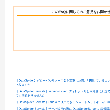
このFAQに関してのご意見をお聞か
関連するFAQ
【DataSpider】グローバルリソース名を変更した際、利用している
ありますか
【DataSpider Servista】server や client ディレクトリと
ても問題ありませんか
【DataSpider Servista】Studio で使用できるショートカットキーが St
【DataSpider Servista】サーバ移行の際に DataSpiderServe