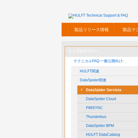
製品リリース情報
製品マ
トップカテゴリー
テクニカルFAQ-一般公開向け-
HULFT関連
DataSpider関連
DataSpider Servista
DataSpider Cloud
PIMSYNC
Thunderbus
DataSpider BPM
HULFT DataCatalog