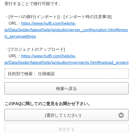
実行することで移行可能です。
・[サーバの移行(インポート)] - [インポート時の注意事項]
URL：
https://www.hulft.com/help/ja-
jp/DataSpider/latest/help/ja/studio/server_configuration.html#impo
rt_serversettings
・[プロジェクトのアップロード]
URL：
https://www.hulft.com/help/ja-
jp/DataSpider/latest/help/ja/studio/myprojects.html#upload_project
目的別で検索：
仕様確認
検索へ戻る
このFAQに関してのご意見をお聞かせ下さい。
(選択してください)
送信する