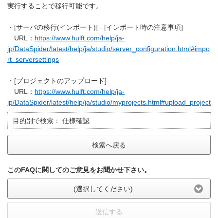
実行することで移行可能です。
・[サーバの移行(インポート)] - [インポート時の注意事項]
URL：
https://www.hulft.com/help/ja-
jp/DataSpider/latest/help/ja/studio/server_configuration.html#impo
rt_serversettings
・[プロジェクトのアップロード]
URL：
https://www.hulft.com/help/ja-
jp/DataSpider/latest/help/ja/studio/myprojects.html#upload_project
目的別で検索：
仕様確認
検索へ戻る
このFAQに関してのご意見をお聞かせ下さい。
(選択してください)
送信する