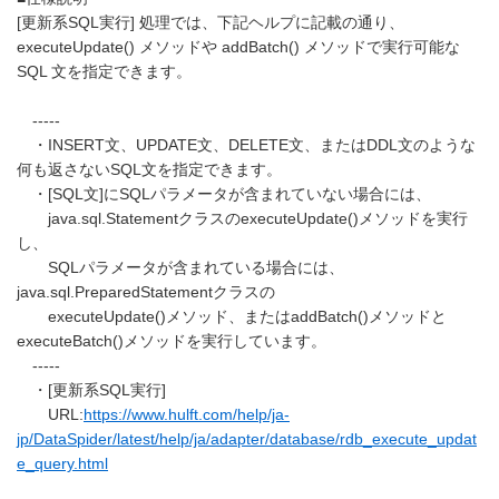
[更新系SQL実行] 処理では、下記ヘルプに記載の通り、
executeUpdate() メソッドや addBatch() メソッドで実行可能な
SQL 文を指定できます。
-----
・INSERT文、UPDATE文、DELETE文、またはDDL文のような
何も返さないSQL文を指定できます。
・[SQL文]にSQLパラメータが含まれていない場合には、
java.sql.StatementクラスのexecuteUpdate()メソッドを実行
し、
SQLパラメータが含まれている場合には、
java.sql.PreparedStatementクラスの
executeUpdate()メソッド、またはaddBatch()メソッドと
executeBatch()メソッドを実行しています。
-----
・[更新系SQL実行]
URL:
https://www.hulft.com/help/ja-
jp/DataSpider/latest/help/ja/adapter/database/rdb_execute_updat
e_query.html