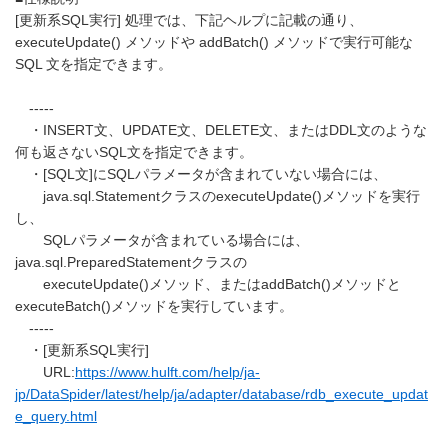
[更新系SQL実行] 処理では、下記ヘルプに記載の通り、
executeUpdate() メソッドや addBatch() メソッドで実行可能な
SQL 文を指定できます。
-----
・INSERT文、UPDATE文、DELETE文、またはDDL文のような
何も返さないSQL文を指定できます。
・[SQL文]にSQLパラメータが含まれていない場合には、
java.sql.StatementクラスのexecuteUpdate()メソッドを実行
し、
SQLパラメータが含まれている場合には、
java.sql.PreparedStatementクラスの
executeUpdate()メソッド、またはaddBatch()メソッドと
executeBatch()メソッドを実行しています。
-----
・[更新系SQL実行]
URL:
https://www.hulft.com/help/ja-
jp/DataSpider/latest/help/ja/adapter/database/rdb_execute_updat
e_query.html