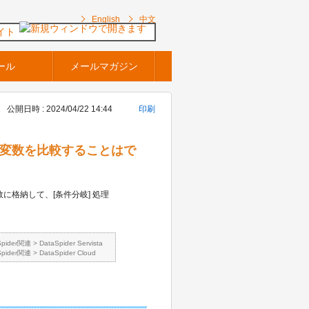
English
中文
イト
ール
メールマガジン
公開日時 : 2024/04/22 14:44
印刷
付型の変数を比較することはで
に格納して、[条件分岐] 処理
Spider関連
>
DataSpider Servista
Spider関連
>
DataSpider Cloud