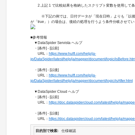
2.上記 1 で比較結果を格納したスクリプト変数を使用して
※下記の例では、日付データが「現在日時」よりも「以後」（
が「true」）の場合は、後続の処理を行うよう条件分岐させてい
■参考情報
▼DataSpider Servista ヘルプ
・[条件] - [以前]
URL：
https://www.hulft.com/help/ja-
jp/DataSpider/latest/help/ja/mapper/document/logic/isBefore.htm
・[条件] - [以後]
URL：
https://www.hulft.com/help/ja-
jp/DataSpider/latest/help/ja/mapper/document/logic/isAfter.html
▼DataSpider Cloud ヘルプ
・[条件] - [以前]
URL：
https://doc.dataspidercloud.com/latest/help/ja/mapper
・[条件] - [以後]
URL：
https://doc.dataspidercloud.com/latest/help/ja/mapper/
目的別で検索
仕様確認