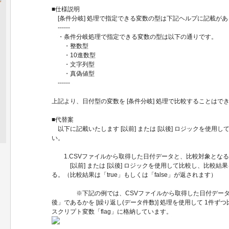
■仕様説明
[条件分岐] 処理で指定できる変数の型は下記ヘルプに記載が
------
・条件分岐処理で指定できる変数の型は以下の通りです。
・整数型
・10進数型
・文字列型
・真偽値型
------
上記より、日付型の変数を [条件分岐] 処理で比較することはで
■代替案
以下に記載いたします [以前] または [以後] ロジックを使用
い。
1.CSVファイルから取得した日付データと、比較対象となる
[以前] または [以後] ロジックを使用して比較し、比較結
る。（比較結果は「true」もしくは「false」が返されます）
※下記の例では、CSVファイルから取得した日付データ
後」であるかを [繰り返し(データ件数)] 処理を使用して 1件
スクリプト変数「flag」に格納しています。