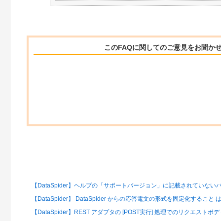
このFAQに関してのご意見をお聞か
関連するFAQ
【DataSpider】ヘルプの「サポートバージョン」に記載されていな
【DataSpider】 DataSpider からの応答電文の形式を固定化すること
【DataSpider】REST アダプタの [POST実行] 処理でのリクエ