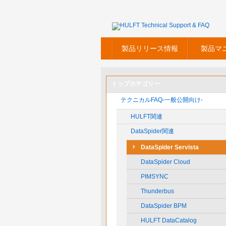
製品リリース情報
製品マ
トップカテゴリー
テクニカルFAQ-一般公開向け-
HULFT関連
DataSpider関連
DataSpider Servista
DataSpider Cloud
PIMSYNC
Thunderbus
DataSpider BPM
HULFT DataCatalog