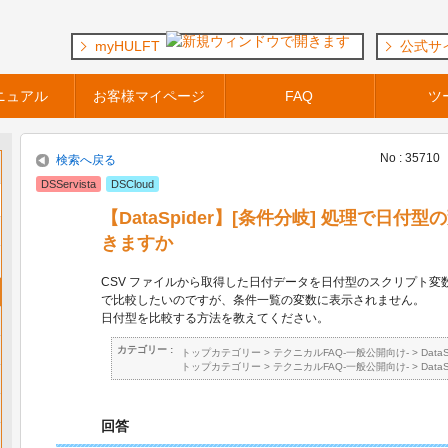
myHULFT
公式サ
ニュアル
お客様マイページ
FAQ
ツ
No : 35710
検索へ戻る
DSServista
DSCloud
【DataSpider】[条件分岐] 処理で日
きますか
CSV ファイルから取得した日付データを日付型のスクリプト変数
で比較したいのですが、条件一覧の変数に表示されません。
日付型を比較する方法を教えてください。
カテゴリー :
トップカテゴリー
>
テクニカルFAQ-一般公開向け-
>
Data
トップカテゴリー
>
テクニカルFAQ-一般公開向け-
>
Data
回答