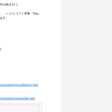
条件分岐を行う。
＝スクリプト変数「flag」
ます。
l
/variable/logic/isBefore.html
variable/logic/isAfter.html