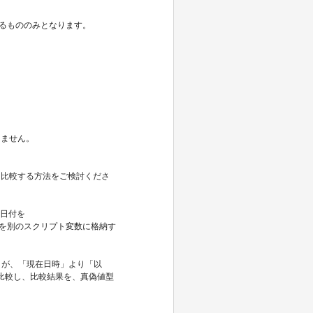
あるもののみとなります。
きません。
して比較する方法をご検討くださ
日付を
果を別のスクリプト変数に格納す
が、「現在日時」より「以
ずつ比較し、比較結果を、真偽値型