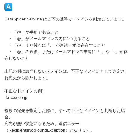
DataSpider Servista は以下の基準でドメインを判定しています。
・「@」が半角であること
・「@」がメールアドレス内に1つあること
・「@」より後ろに「.」が連続せずに存在すること
・「@」の直後、またはメールアドレス末尾に「.」や「-」が存
在しないこと
上記の例に該当しないドメインは、不正なドメインとして判定さ
れ宛先から除外します。
不正なドメインの例）
@.xxx.co.jp
複数の宛先を指定した際に、すべて不正なドメインと判断した場
合、
宛先が無い状態になるため、送信エラー
（RecipientsNotFoundException）となります。