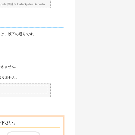
Spider関連
>
DataSpider Servista
ついては、以下の通りです。
、
できません。
ておりません。
せ下さい。