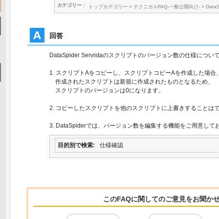
カテゴリー :
トップカテゴリー
>
テクニカルFAQ-一般公開向け-
>
Data
回答
DataSpider Servistaのスクリプトのバージョン数の仕様に
1. スクリプトAをコピーし、スクリプトコピーAを作成した場合
作成されたスクリプトは新規に作成されたものとなるため、
スクリプトのバージョンは0になります。
2. コピーしたスクリプトを他のスクリプトに上書きすることは
3. DataSpiderでは、バージョン数を編集する機能をご用意し
目的別で検索
仕様確認
このFAQに関してのご意見をお聞か