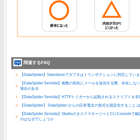
関連するFAQ
【DataSpider】Salesforceアダプタはトランザクションに対応してい
【DataSpider Servista】複数の宛先にメールを送信する際、存
場合がある
【DataSpider Servista】HTTPトリガーから起動されるスクリ
【DataSpider】 DataSpider からの応答電文の形式を固定化すること
【DataSpider Servista】StudioのタスクマネージャとCLI Co
のはなぜでしょうか