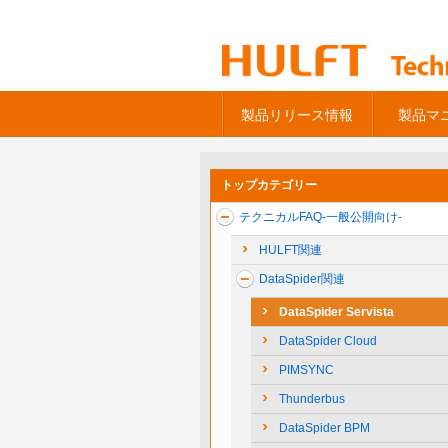
製品リリース情報
製品マ
トップカテゴリー
テクニカルFAQ-一般公開向け-
HULFT関連
DataSpider関連
DataSpider Servista
DataSpider Cloud
PIMSYNC
Thunderbus
DataSpider BPM