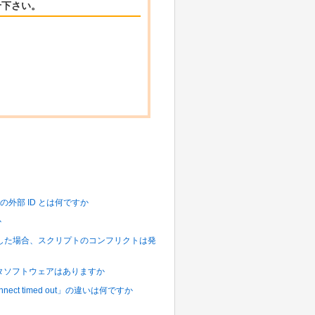
せ下さい。
 処理の外部 ID とは何ですか
か
ド] を設定した場合、スクリプトのコンフリクトは発
されるクラスタソフトウェアはありますか
onnect timed out」の違いは何ですか