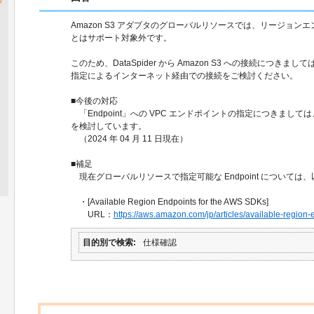
Amazon S3 アダプタのグローバルリソースでは、リージョン
とはサポート対象外です。
このため、DataSpider から Amazon S3 への接続につき
指定によるインターネット経由での接続をご検討ください。
■今後の対応
「Endpoint」への VPC エンドポイントの指定につきまして
を検討しています。
（2024 年 04 月 11 日現在）
■補足
現在グローバルリソースで指定可能な Endpoint については
・[Available Region Endpoints for the AWS SDKs]
URL：
https://aws.amazon.com/jp/articles/available-region-
目的別で検索
仕様確認