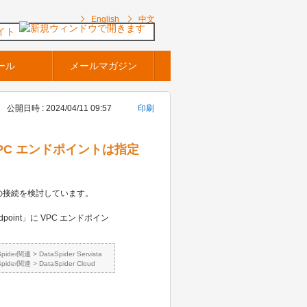
English
中文
イト
ール
メールマガジン
公開日時 : 2024/04/11 09:57
印刷
で VPC エンドポイントは指定
ング経由での接続を検討しています。
oint」に VPC エンドポイン
Spider関連
>
DataSpider Servista
Spider関連
>
DataSpider Cloud