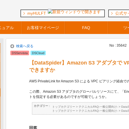
myHULFT
公式サ
ニュアル
お客様マイページ
FAQ
ツ
No : 35642
検索へ戻る
DSServista
DSCloud
【DataSpider】Amazon S3 アダプタ
できますか
AWS PrivateLink for Amazon S3 による VPC ピアリ
この際、Amazon S3 アダプタのグローバルリソースにて、「Endp
トを指定する必要があるのですが可能でしょうか。
カテゴリー :
トップカテゴリー
>
テクニカルFAQ-一般公開向け-
>
Data
トップカテゴリー
>
テクニカルFAQ-一般公開向け-
>
Data
回答