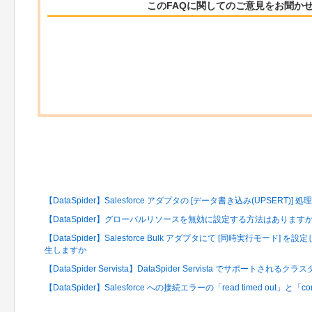
このFAQに関してのご意見をお聞か
関連するFAQ
【DataSpider】Salesforce アダプタの [データ書き込み(UPSERT)]
【DataSpider】グローバルリソースを無効に設定する方法はあります
【DataSpider】Salesforce Bulk アダプタにて [同時実行モー
生しますか
【DataSpider Servista】DataSpider Servista でサポート
【DataSpider】Salesforce への接続エラーの「read timed out」と「c