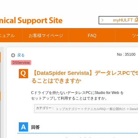
myHULFT
ニュアル
お客様マイページ
FAQ
ツ
No : 35100
戻る
DSServista
【DataSpider Servista】データレスPCでS
ることはできますか
Cドライブを持たないデータレスPCにStudio for Web を
セットアップして利用することはできますか。
カテゴリー :
トップカテゴリー
>
テクニカルFAQ-一般公開向け-
>
Data
回答