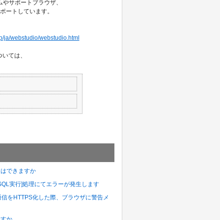
ームやサポートブラウザ、
てサポートしています。
lp/ja/webstudio/webstudio.html
については、
ことはできますか
プタの[更新系SQL実行]処理にてエラーが発生します
verとの通信をHTTPS化した際、ブラウザに警告メ
ますか