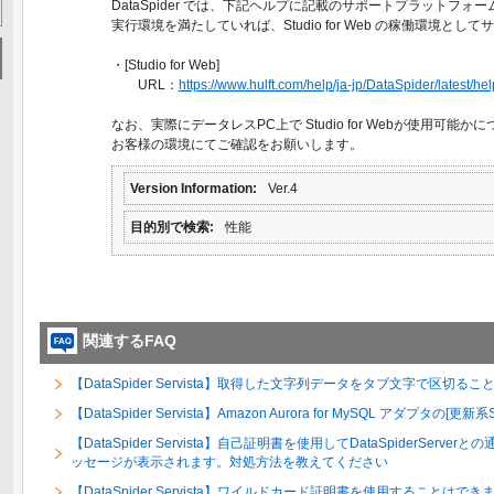
DataSpider では、下記ヘルプに記載のサポートプラットフォ
実行環境を満たしていれば、Studio for Web の稼働環境とし
・[Studio for Web]
URL：
https://www.hulft.com/help/ja-jp/DataSpider/latest/he
なお、実際にデータレスPC上で Studio for Webが使用可能か
お客様の環境にてご確認をお願いします。
Version Information
Ver.4
目的別で検索
性能
関連するFAQ
【DataSpider Servista】取得した文字列データをタブ文字で区切る
【DataSpider Servista】Amazon Aurora for MySQL アダ
【DataSpider Servista】自己証明書を使用してDataSpiderSer
ッセージが表示されます。対処方法を教えてください
【DataSpider Servista】ワイルドカード証明書を使用することはでき