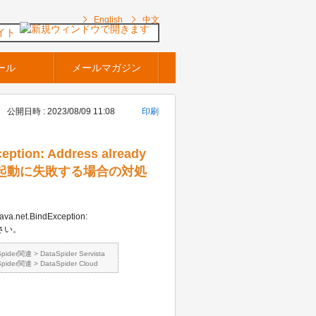
English
中文
イト
ール
メールマガジン
公開日時 : 2023/08/09 11:08
印刷
eption: Address already
ver の起動に失敗する場合の対処
net.BindException:
ださい。
Spider関連
>
DataSpider Servista
Spider関連
>
DataSpider Cloud