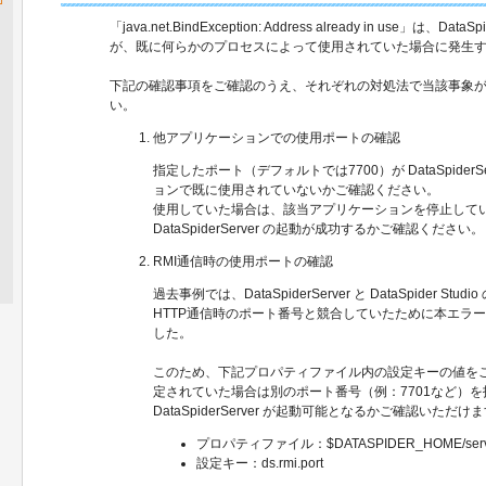
「java.net.BindException: Address already in use」は、Da
が、既に何らかのプロセスによって使用されていた場合に発生
下記の確認事項をご確認のうえ、それぞれの対処法で当該事象
い。
他アプリケーションでの使用ポートの確認
指定したポート（デフォルトでは7700）が DataSpiderS
ョンで既に使用されていないかご確認ください。
使用していた場合は、該当アプリケーションを停止して
DataSpiderServer の起動が成功するかご確認ください。
RMI通信時の使用ポートの確認
過去事例では、DataSpiderServer と DataSpider S
HTTP通信時のポート番号と競合していたために本エラ
した。
このため、下記プロパティファイル内の設定キーの値をご
定されていた場合は別のポート番号（例：7701など）
DataSpiderServer が起動可能となるかご確認いただ
プロパティファイル：$DATASPIDER_HOME/server/co
設定キー：ds.rmi.port