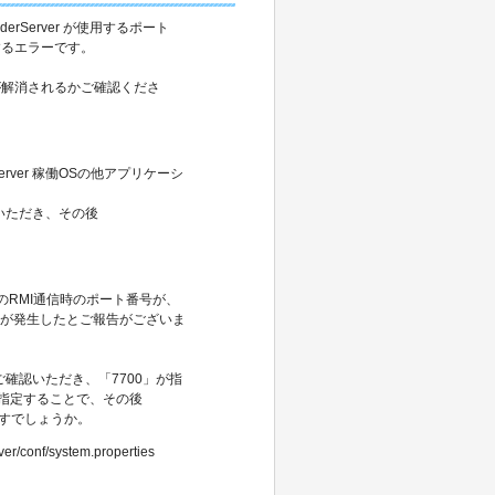
taSpiderServer が使用するポート
するエラーです。
が解消されるかご確認くださ
erver 稼働OSの他アプリケーシ
いただき、その後
tudio のRMI通信時のポート番号が、
ーが発生したとご報告がございま
確認いただき、「7700」が指
を指定することで、その後
けますでしょうか。
nf/system.properties