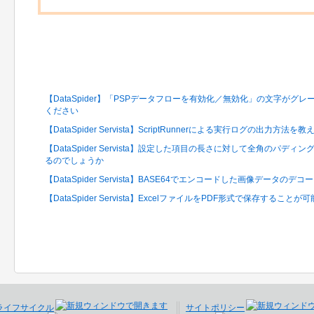
関連するFAQ
【DataSpider】「PSPデータフローを有効化／無効化」の文字が
ください
【DataSpider Servista】ScriptRunnerによる実行ログの出力方法
【DataSpider Servista】設定した項目の長さに対して全角のパ
るのでしょうか
【DataSpider Servista】BASE64でエンコードした画像データの
【DataSpider Servista】ExcelファイルをPDF形式で保存するこ
ライフサイクル
サイトポリシー