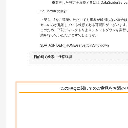
※変更した設定を反映するには DataSpiderSer
Shutdown の実行
上記 1、2をご確認いただいても事象が解消しない場合は、Data
セスのみが起動している状態である可能性がございます
このため、下記ディレクトリよりシャットダウンを実行し、再度D
動を行っていただけますでしょうか。
$DATASPIDER_HOME/server/bin/Shutdown
目的別で検索
仕様確認
このFAQに関してのご意見をお聞か