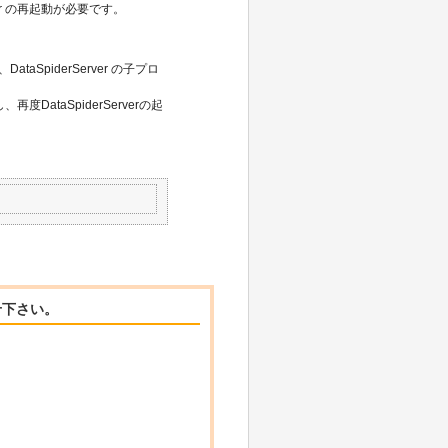
ver の再起動が必要です。
SpiderServer の子プロ
。
ataSpiderServerの起
せ下さい。