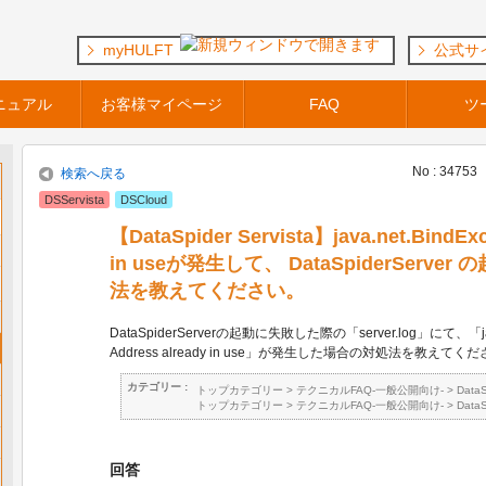
myHULFT
公式サ
ニュアル
お客様マイページ
FAQ
ツ
No : 34753
検索へ戻る
DSServista
DSCloud
【DataSpider Servista】java.net.BindExc
in useが発生して、 DataSpiderSer
法を教えてください。
DataSpiderServerの起動に失敗した際の「server.log」にて、「java.
Address already in use」が発生した場合の対処法を教えてく
カテゴリー :
トップカテゴリー
>
テクニカルFAQ-一般公開向け-
>
Data
トップカテゴリー
>
テクニカルFAQ-一般公開向け-
>
Data
回答