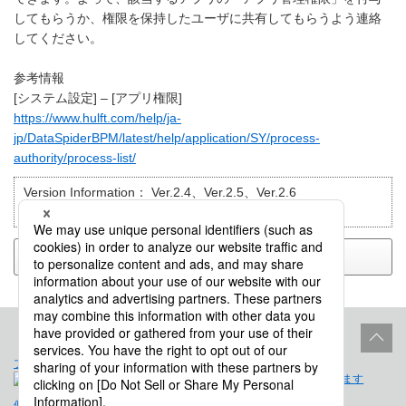
してもらうか、権限を保持したユーザに共有してもらうよう連絡
してください。
参考情報
[システム設定] – [アプリ権限]
https://www.hulft.com/help/ja-
jp/DataSpiderBPM/latest/help/application/SY/process-
authority/process-list/
Version Information：
Ver.2.4、Ver.2.5、Ver.2.6
目的別で検索：
トラブルシューティング
戻る
プロダクトライフサイクル
サイトポリシー
個人情報保護法に基づく公表事項
免責事項