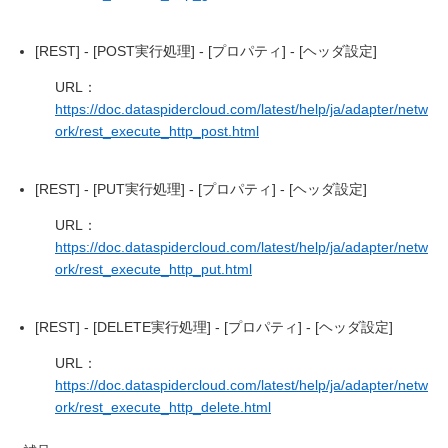
[REST] - [POST実行処理] - [プロパティ] - [ヘッダ設定]
URL：
https://doc.dataspidercloud.com/latest/help/ja/adapter/netw
ork/rest_execute_http_post.html
[REST] - [PUT実行処理] - [プロパティ] - [ヘッダ設定]
URL：
https://doc.dataspidercloud.com/latest/help/ja/adapter/netw
ork/rest_execute_http_put.html
[REST] - [DELETE実行処理] - [プロパティ] - [ヘッダ設定]
URL：
https://doc.dataspidercloud.com/latest/help/ja/adapter/netw
ork/rest_execute_http_delete.html