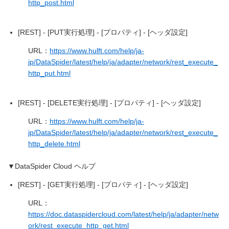
http_post.html
[REST] - [PUT実行処理] - [プロパティ] - [ヘッダ設定]
URL：
https://www.hulft.com/help/ja-
jp/DataSpider/latest/help/ja/adapter/network/rest_execute_
http_put.html
[REST] - [DELETE実行処理] - [プロパティ] - [ヘッダ設定]
URL：
https://www.hulft.com/help/ja-
jp/DataSpider/latest/help/ja/adapter/network/rest_execute_
http_delete.html
▼DataSpider Cloud ヘルプ
[REST] - [GET実行処理] - [プロパティ] - [ヘッダ設定]
URL：
https://doc.dataspidercloud.com/latest/help/ja/adapter/netw
ork/rest_execute_http_get.html