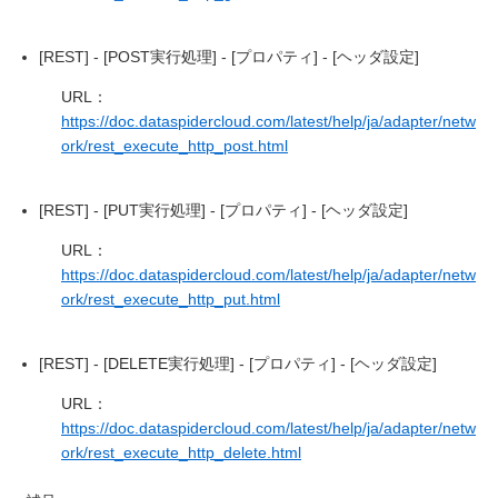
[REST] - [POST実行処理] - [プロパティ] - [ヘッダ設定]
URL：
https://doc.dataspidercloud.com/latest/help/ja/adapter/netw
ork/rest_execute_http_post.html
[REST] - [PUT実行処理] - [プロパティ] - [ヘッダ設定]
URL：
https://doc.dataspidercloud.com/latest/help/ja/adapter/netw
ork/rest_execute_http_put.html
[REST] - [DELETE実行処理] - [プロパティ] - [ヘッダ設定]
URL：
https://doc.dataspidercloud.com/latest/help/ja/adapter/netw
ork/rest_execute_http_delete.html