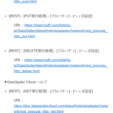
http_post.html
[REST] - [PUT実行処理] - [プロパティ] - [ヘッダ設定]
URL：
https://www.hulft.com/help/ja-
jp/DataSpider/latest/help/ja/adapter/network/rest_execute_
http_put.html
[REST] - [DELETE実行処理] - [プロパティ] - [ヘッダ設定]
URL：
https://www.hulft.com/help/ja-
jp/DataSpider/latest/help/ja/adapter/network/rest_execute_
http_delete.html
▼DataSpider Cloud ヘルプ
[REST] - [GET実行処理] - [プロパティ] - [ヘッダ設定]
URL：
https://doc.dataspidercloud.com/latest/help/ja/adapter/netw
ork/rest_execute_http_get.html