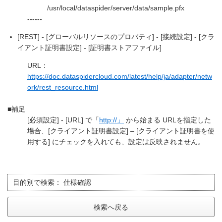
/usr/local/dataspider/server/data/sample.pfx
------
[REST] - [グローバルリソースのプロパティ] - [接続設定] - [クラ
イアント証明書設定] - [証明書ストアファイル]
URL：
https://doc.dataspidercloud.com/latest/help/ja/adapter/netw
ork/rest_resource.html
■補足
[必須設定] - [URL] で「
http://」
から始まる URLを指定した
場合、[クライアント証明書設定] – [クライアント証明書を使
用する] にチェックを入れても、設定は反映されません。
目的別で検索：
仕様確認
検索へ戻る