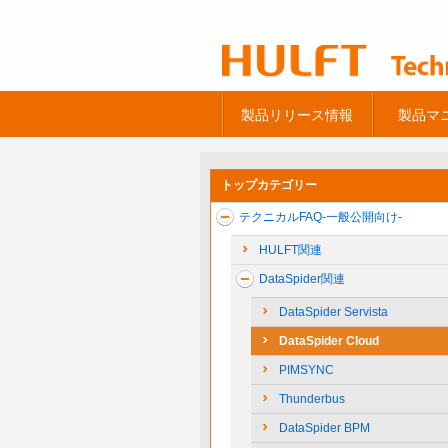
製品リリース情報
製品マ
トップカテゴリー
テクニカルFAQ-一般公開向け-
HULFT関連
DataSpider関連
DataSpider Servista
DataSpider Cloud
PIMSYNC
Thunderbus
DataSpider BPM