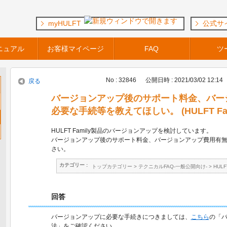
myHULFT
公式サ
ニュアル
お客様マイページ
FAQ
ツ
No : 32846
公開日時 : 2021/03/02 12:14
戻る
バージョンアップ後のサポート料金、バー
必要な手続等を教えてほしい。 (HULFT Fam
HULFT Family製品のバージョンアップを検討しています。
バージョンアップ後のサポート料金、バージョンアップ費用有
さい。
カテゴリー :
トップカテゴリー
>
テクニカルFAQ-一般公開向け-
>
HUL
回答
バージョンアップに必要な手続きにつきましては、
こちら
の「
法」をご確認ください。