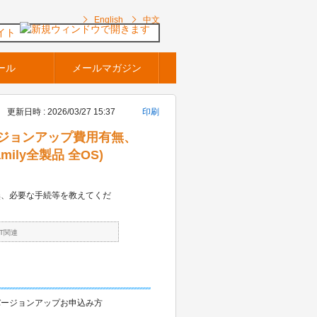
English
中文
イト
ール
メールマガジン
更新日時 : 2026/03/27 15:37
印刷
ジョンアップ費用有無、
ily全製品 全OS)
無、必要な手続等を教えてくだ
FT関連
バージョンアップお申込み方